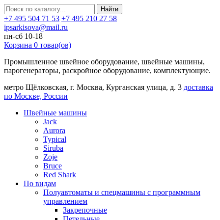
Найти
+7 495 504 71 53
+7 495 210 27 58
ipsarkisova@mail.ru
пн-сб 10-18
Корзина
0
товар(ов)
Промышленное швейное оборудование, швейные машины,
парогенераторы, раскройное оборудование, комплектующие.
метро Щёлковская, г. Москва, Курганская улица, д. 3
доставка
по Москве, России
Швейные машины
Jack
Aurora
Typical
Siruba
Zoje
Bruce
Red Shark
По видам
Полуавтоматы и спецмашины с программным
управлением
Закрепочные
Петельные