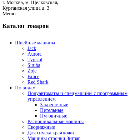
г. Москва,
м.
Щёлковская,
Курганская улица д. 3
Меню
Каталог товаров
Швейные машины
Jack
Aurora
Typical
Siruba
Zoje
Bruce
Red Shark
По видам
Полуавтоматы и спецмашины с программным
управлением
Закрепочные
Петельные
Пуговичные
Распошивальные машины
Скорняжные
Для спуска края кожи
Машины строчки Зигзаг