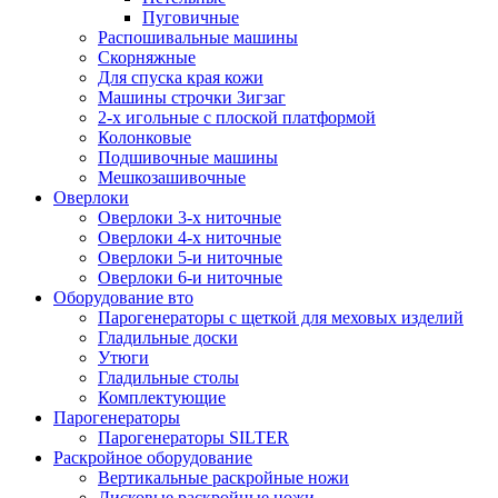
Пуговичные
Распошивальные машины
Скорняжные
Для спуска края кожи
Машины строчки Зигзаг
2-х игольные с плоской платформой
Колонковые
Подшивочные машины
Мешкозашивочные
Оверлоки
Оверлоки 3-х ниточные
Оверлоки 4-х ниточные
Оверлоки 5-и ниточные
Оверлоки 6-и ниточные
Оборудование вто
Парогенераторы с щеткой для меховых изделий
Гладильные доски
Утюги
Гладильные столы
Комплектующие
Парогенераторы
Парогенераторы SILTER
Раскройное оборудование
Вертикальные раскройные ножи
Дисковые раскройные ножи