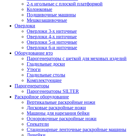
2-х игольные с плоской платформой
Колонковые
Подшивочные машины
Мешкозашивочные
Оверлоки
Оверлоки 3-х ниточные
Оверлоки 4-х ниточные
Оверлоки 5-и ниточные
Оверлоки 6-и ниточные
Оборудование вто
Парогенераторы с щеткой для меховых изделий
Гладильные доски
Утюги
Гладильные столы
Комплектующие
Парогенераторы
Парогенераторы SILTER
Раскройное оборудование
Вертикальные раскройные ножи
Дисковые раскройные ножи
Машины для нарезания бейки
Осноровочные раскройные ножи
Спекатели
Стационарные ленточные раскройные машины
Линейки