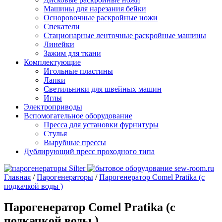
Машины для нарезания бейки
Осноровочные раскройные ножи
Спекатели
Стационарные ленточные раскройные машины
Линейки
Зажим для ткани
Комплектующие
Игольные пластины
Лапки
Светильники для швейных машин
Иглы
Электроприводы
Вспомогательное оборудование
Пресса для установки фурнитуры
Стулья
Вырубные прессы
Дублирующий пресс проходного типа
Главная
/
Парогенераторы
/
Парогенератор Comel Pratika (с
подкачкой воды )
Парогенератор Comel Pratika (с
подкачкой воды )