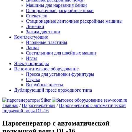
Машины для нарезания бейки
Осноровочные раскройные ножи
Спекатели
Стационарные ленточные раскройные машины
Линейки
Зажим для ткани
Комплектующие
Игольные пластины
Лапки
Светильники для швейных машин
Иглы
Электроприводы
Вспомогательное оборудование
Пресса для установки фурнитуры
Стулья
Вырубные прессы
Дублирующий пресс проходного типа
Главная
/
Парогенераторы
/
Парогенератор с автоматической
подкачкой воды DL-16
Парогенератор с автоматической
подкачкой воды DL-16