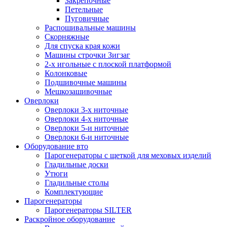
Закрепочные
Петельные
Пуговичные
Распошивальные машины
Скорняжные
Для спуска края кожи
Машины строчки Зигзаг
2-х игольные с плоской платформой
Колонковые
Подшивочные машины
Мешкозашивочные
Оверлоки
Оверлоки 3-х ниточные
Оверлоки 4-х ниточные
Оверлоки 5-и ниточные
Оверлоки 6-и ниточные
Оборудование вто
Парогенераторы с щеткой для меховых изделий
Гладильные доски
Утюги
Гладильные столы
Комплектующие
Парогенераторы
Парогенераторы SILTER
Раскройное оборудование