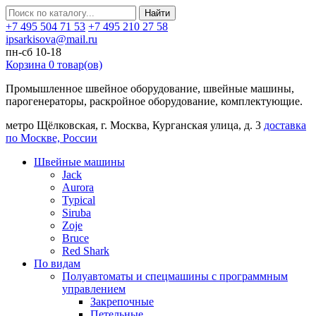
Найти
+7 495 504 71 53
+7 495 210 27 58
ipsarkisova@mail.ru
пн-сб 10-18
Корзина
0
товар(ов)
Промышленное швейное оборудование, швейные машины,
парогенераторы, раскройное оборудование, комплектующие.
метро Щёлковская, г. Москва, Курганская улица, д. 3
доставка
по Москве, России
Швейные машины
Jack
Aurora
Typical
Siruba
Zoje
Bruce
Red Shark
По видам
Полуавтоматы и спецмашины с программным
управлением
Закрепочные
Петельные