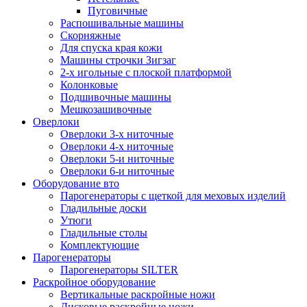
Пуговичные
Распошивальные машины
Скорняжные
Для спуска края кожи
Машины строчки Зигзаг
2-х игольные с плоской платформой
Колонковые
Подшивочные машины
Мешкозашивочные
Оверлоки
Оверлоки 3-х ниточные
Оверлоки 4-х ниточные
Оверлоки 5-и ниточные
Оверлоки 6-и ниточные
Оборудование вто
Парогенераторы с щеткой для меховых изделий
Гладильные доски
Утюги
Гладильные столы
Комплектующие
Парогенераторы
Парогенераторы SILTER
Раскройное оборудование
Вертикальные раскройные ножи
Дисковые раскройные ножи