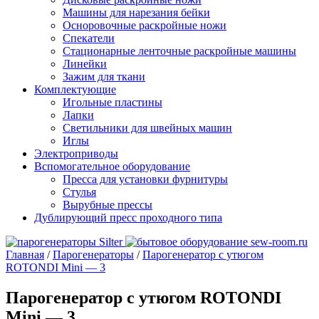
Машины для нарезания бейки
Осноровочные раскройные ножи
Спекатели
Стационарные ленточные раскройные машины
Линейки
Зажим для ткани
Комплектующие
Игольные пластины
Лапки
Светильники для швейных машин
Иглы
Электроприводы
Вспомогательное оборудование
Пресса для установки фурнитуры
Стулья
Вырубные прессы
Дублирующий пресс проходного типа
Главная
/
Парогенераторы
/
Парогенератор с утюгом
ROTONDI Mini — 3
Парогенератор с утюгом ROTONDI
Mini — 3