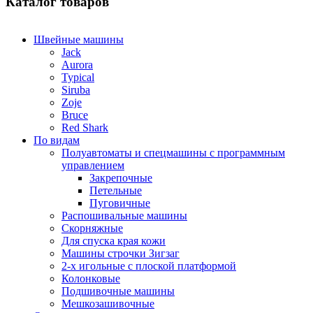
Каталог товаров
Швейные машины
Jack
Aurora
Typical
Siruba
Zoje
Bruce
Red Shark
По видам
Полуавтоматы и спецмашины с программным
управлением
Закрепочные
Петельные
Пуговичные
Распошивальные машины
Скорняжные
Для спуска края кожи
Машины строчки Зигзаг
2-х игольные с плоской платформой
Колонковые
Подшивочные машины
Мешкозашивочные