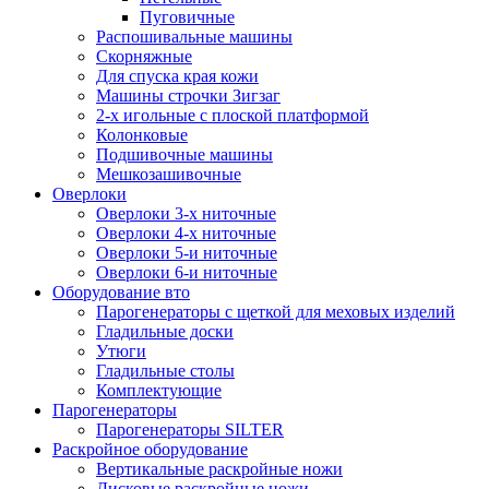
Пуговичные
Распошивальные машины
Скорняжные
Для спуска края кожи
Машины строчки Зигзаг
2-х игольные с плоской платформой
Колонковые
Подшивочные машины
Мешкозашивочные
Оверлоки
Оверлоки 3-х ниточные
Оверлоки 4-х ниточные
Оверлоки 5-и ниточные
Оверлоки 6-и ниточные
Оборудование вто
Парогенераторы с щеткой для меховых изделий
Гладильные доски
Утюги
Гладильные столы
Комплектующие
Парогенераторы
Парогенераторы SILTER
Раскройное оборудование
Вертикальные раскройные ножи
Дисковые раскройные ножи