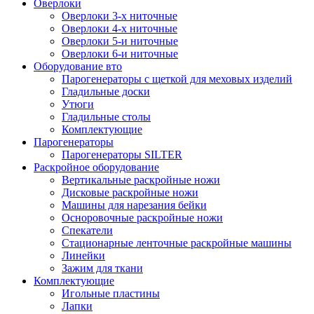
Оверлоки
Оверлоки 3-х ниточные
Оверлоки 4-х ниточные
Оверлоки 5-и ниточные
Оверлоки 6-и ниточные
Оборудование вто
Парогенераторы с щеткой для меховых изделий
Гладильные доски
Утюги
Гладильные столы
Комплектующие
Парогенераторы
Парогенераторы SILTER
Раскройное оборудование
Вертикальные раскройные ножи
Дисковые раскройные ножи
Машины для нарезания бейки
Осноровочные раскройные ножи
Спекатели
Стационарные ленточные раскройные машины
Линейки
Зажим для ткани
Комплектующие
Игольные пластины
Лапки