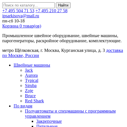
Найти
+7 495 504 71 53
+7 495 210 27 58
ipsarkisova@mail.ru
пн-сб 10-18
Корзина
0
товар(ов)
Промышленное швейное оборудование, швейные машины,
парогенераторы, раскройное оборудование, комплектующие.
метро Щёлковская, г. Москва, Курганская улица, д. 3
доставка
по Москве, России
Швейные машины
Jack
Aurora
Typical
Siruba
Zoje
Bruce
Red Shark
По видам
Полуавтоматы и спецмашины с программным
управлением
Закрепочные
Петельные