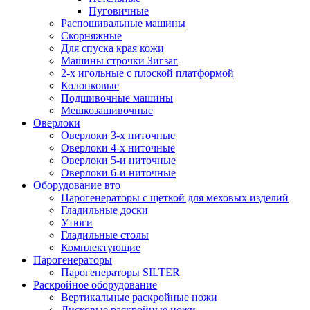
Пуговичные
Распошивальные машины
Скорняжные
Для спуска края кожи
Машины строчки Зигзаг
2-х игольные с плоской платформой
Колонковые
Подшивочные машины
Мешкозашивочные
Оверлоки
Оверлоки 3-х ниточные
Оверлоки 4-х ниточные
Оверлоки 5-и ниточные
Оверлоки 6-и ниточные
Оборудование вто
Парогенераторы с щеткой для меховых изделий
Гладильные доски
Утюги
Гладильные столы
Комплектующие
Парогенераторы
Парогенераторы SILTER
Раскройное оборудование
Вертикальные раскройные ножи
Дисковые раскройные ножи