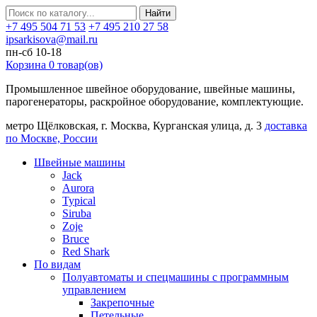
Найти
+7 495 504 71 53
+7 495 210 27 58
ipsarkisova@mail.ru
пн-сб 10-18
Корзина
0
товар(ов)
Промышленное швейное оборудование, швейные машины,
парогенераторы, раскройное оборудование, комплектующие.
метро Щёлковская, г. Москва, Курганская улица, д. 3
доставка
по Москве, России
Швейные машины
Jack
Aurora
Typical
Siruba
Zoje
Bruce
Red Shark
По видам
Полуавтоматы и спецмашины с программным
управлением
Закрепочные
Петельные