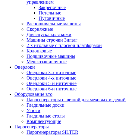
управлением
Закрепочные
Петельные
Пуговичные
Распошивальные машины
Скорняжные
Для спуска края кожи
Машины строчки Зигзаг
2-х игольные с плоской платформой
Колонковые
Подшивочные машины
Мешкозашивочные
Оверлоки
Оверлоки 3-х ниточные
Оверлоки 4-х ниточные
Оверлоки 5-и ниточные
Оверлоки 6-и ниточные
Оборудование вто
Парогенераторы с щеткой для меховых изделий
Гладильные доски
Утюги
Гладильные столы
Комплектующие
Парогенераторы
Парогенераторы SILTER