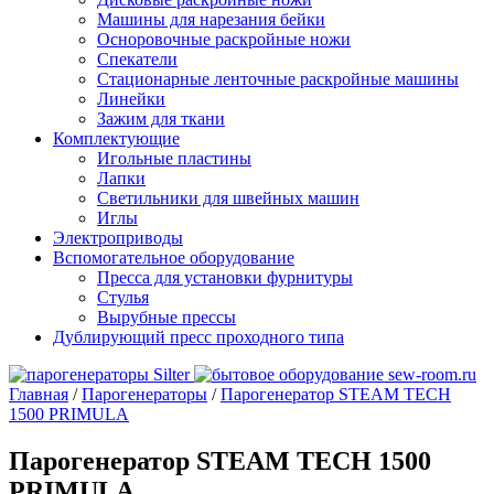
Машины для нарезания бейки
Осноровочные раскройные ножи
Спекатели
Стационарные ленточные раскройные машины
Линейки
Зажим для ткани
Комплектующие
Игольные пластины
Лапки
Светильники для швейных машин
Иглы
Электроприводы
Вспомогательное оборудование
Пресса для установки фурнитуры
Стулья
Вырубные прессы
Дублирующий пресс проходного типа
Главная
/
Парогенераторы
/
Парогенератор STEAM TECH
1500 PRIMULA
Парогенератор STEAM TECH 1500
PRIMULA