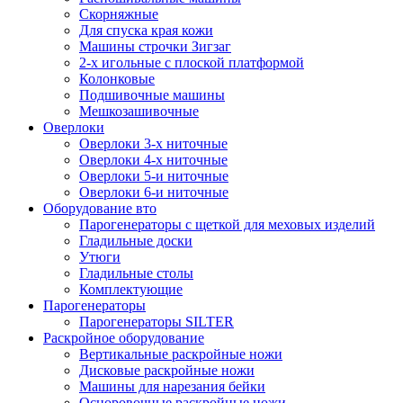
Скорняжные
Для спуска края кожи
Машины строчки Зигзаг
2-х игольные с плоской платформой
Колонковые
Подшивочные машины
Мешкозашивочные
Оверлоки
Оверлоки 3-х ниточные
Оверлоки 4-х ниточные
Оверлоки 5-и ниточные
Оверлоки 6-и ниточные
Оборудование вто
Парогенераторы с щеткой для меховых изделий
Гладильные доски
Утюги
Гладильные столы
Комплектующие
Парогенераторы
Парогенераторы SILTER
Раскройное оборудование
Вертикальные раскройные ножи
Дисковые раскройные ножи
Машины для нарезания бейки
Осноровочные раскройные ножи