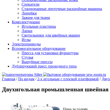
Спекатели
Стационарные ленточные раскройные машины
Линейки
Зажим для ткани
Комплектующие
Игольные пластины
Лапки
Светильники для швейных машин
Иглы
Электроприводы
Вспомогательное оборудование
Пресса для установки фурнитуры
Стулья
Вырубные прессы
Дублирующий пресс проходного типа
Главная
/
По видам
/
2-х игольные с плоской платформой
/
Двух
Двухигольная промышленная швейная
Цена за голову