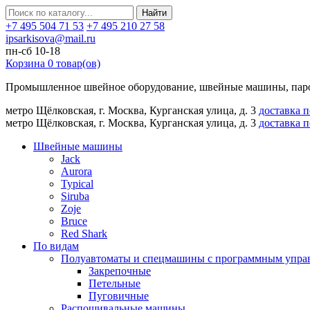
Найти
+7 495 504 71 53
+7 495 210 27 58
ipsarkisova@mail.ru
пн-сб 10-18
Корзина
0
товар(ов)
Промышленное швейное оборудование, швейные машины, паро
метро Щёлковская, г. Москва, Курганская улица, д. 3
доставка 
метро Щёлковская, г. Москва, Курганская улица, д. 3
доставка 
Швейные машины
Jack
Aurora
Typical
Siruba
Zoje
Bruce
Red Shark
По видам
Полуавтоматы и спецмашины с программным упра
Закрепочные
Петельные
Пуговичные
Распошивальные машины