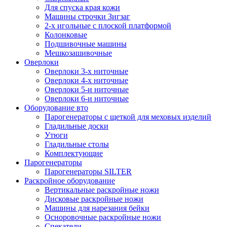
Для спуска края кожи
Машины строчки Зигзаг
2-х игольные с плоской платформой
Колонковые
Подшивочные машины
Мешкозашивочные
Оверлоки
Оверлоки 3-х ниточные
Оверлоки 4-х ниточные
Оверлоки 5-и ниточные
Оверлоки 6-и ниточные
Оборудование вто
Парогенераторы с щеткой для меховых изделий
Гладильные доски
Утюги
Гладильные столы
Комплектующие
Парогенераторы
Парогенераторы SILTER
Раскройное оборудование
Вертикальные раскройные ножи
Дисковые раскройные ножи
Машины для нарезания бейки
Осноровочные раскройные ножи
Спекатели