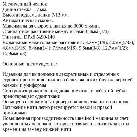
Увеличенный челнок
Длина стежка – 7 мм.
Высота подъема лапки 7/13 мм.
Автоматическая смазка.
Максимальная скорость шитья до 3000 ст/мин.
Стандартное расстояние между иглами 6,4мм (1/4)
Тип иглы DPx5 №90-140
Возможные межигольные расстояния : 3,2мм(1/8); 4,0мм(5/32);
4,8мм(3/16); 6,4мм(1/4); 7,9мм(5/16); 9,5мм(3/8); 12,7мм(1/2);
15,9мм(5/8)
Основные преимущества:
Идеальна для выполнения декоративных и отделочных
строчек при пошиве нижнего белья, женских блузок, верхней
одежды и униформы
Синхронизированное продвижение иглы и зубчатой рейки
предотвращает сдвиг ткани
Оснащена окошком для проверки количества нити на шпуле
Натяжение нити легко регулируется левой и правой
пружинами
Повышенная производительность швейной машины за счет
увеличенных челноков, которые позволяют снизить затраты
времени на замену нижней нити