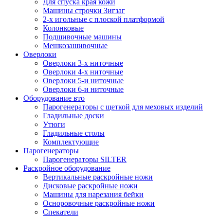
Для спуска края кожи
Машины строчки Зигзаг
2-х игольные с плоской платформой
Колонковые
Подшивочные машины
Мешкозашивочные
Оверлоки
Оверлоки 3-х ниточные
Оверлоки 4-х ниточные
Оверлоки 5-и ниточные
Оверлоки 6-и ниточные
Оборудование вто
Парогенераторы с щеткой для меховых изделий
Гладильные доски
Утюги
Гладильные столы
Комплектующие
Парогенераторы
Парогенераторы SILTER
Раскройное оборудование
Вертикальные раскройные ножи
Дисковые раскройные ножи
Машины для нарезания бейки
Осноровочные раскройные ножи
Спекатели