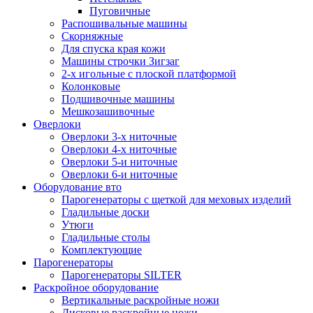
Пуговичные
Распошивальные машины
Скорняжные
Для спуска края кожи
Машины строчки Зигзаг
2-х игольные с плоской платформой
Колонковые
Подшивочные машины
Мешкозашивочные
Оверлоки
Оверлоки 3-х ниточные
Оверлоки 4-х ниточные
Оверлоки 5-и ниточные
Оверлоки 6-и ниточные
Оборудование вто
Парогенераторы с щеткой для меховых изделий
Гладильные доски
Утюги
Гладильные столы
Комплектующие
Парогенераторы
Парогенераторы SILTER
Раскройное оборудование
Вертикальные раскройные ножи
Дисковые раскройные ножи