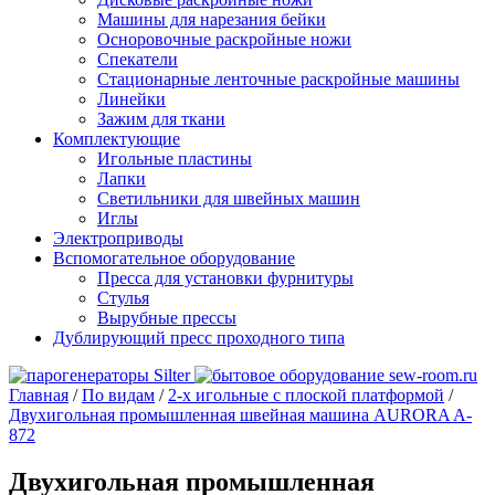
Машины для нарезания бейки
Осноровочные раскройные ножи
Спекатели
Стационарные ленточные раскройные машины
Линейки
Зажим для ткани
Комплектующие
Игольные пластины
Лапки
Светильники для швейных машин
Иглы
Электроприводы
Вспомогательное оборудование
Пресса для установки фурнитуры
Стулья
Вырубные прессы
Дублирующий пресс проходного типа
Главная
/
По видам
/
2-х игольные с плоской платформой
/
Двухигольная промышленная швейная машина AURORA A-
872
Двухигольная промышленная