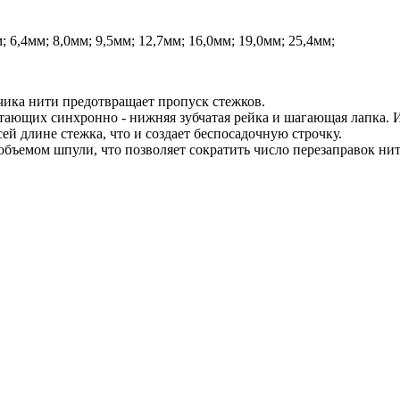
6,4мм; 8,0мм; 9,5мм; 12,7мм; 16,0мм; 19,0мм; 25,4мм;
чика нити предотвращает пропуск стежков.
ающих синхронно - нижняя зубчатая рейка и шагающая лапка. Иг
сей длине стежка, что и создает беспосадочную строчку.
бъемом шпули, что позволяет сократить число перезаправок нит