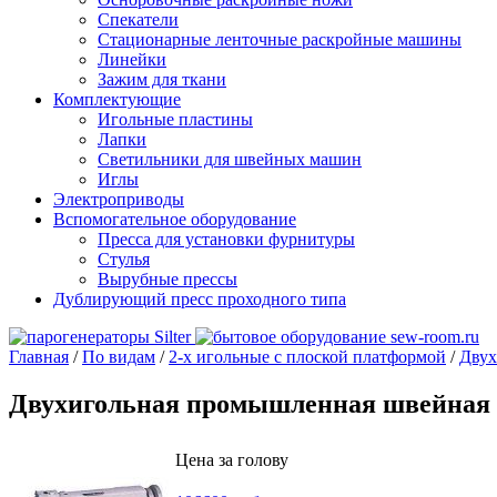
Спекатели
Стационарные ленточные раскройные машины
Линейки
Зажим для ткани
Комплектующие
Игольные пластины
Лапки
Светильники для швейных машин
Иглы
Электроприводы
Вспомогательное оборудование
Пресса для установки фурнитуры
Стулья
Вырубные прессы
Дублирующий пресс проходного типа
Главная
/
По видам
/
2-х игольные с плоской платформой
/
Двух
Двухигольная промышленная швейная м
Цена за голову