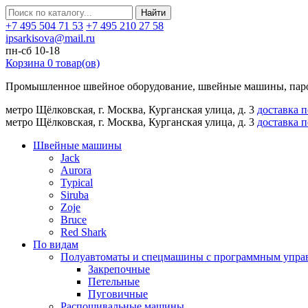
Найти
+7 495 504 71 53
+7 495 210 27 58
ipsarkisova@mail.ru
пн-сб 10-18
Корзина
0
товар(ов)
Промышленное швейное оборудование, швейные машины, паро
метро Щёлковская, г. Москва, Курганская улица, д. 3
доставка 
метро Щёлковская, г. Москва, Курганская улица, д. 3
доставка 
Швейные машины
Jack
Aurora
Typical
Siruba
Zoje
Bruce
Red Shark
По видам
Полуавтоматы и спецмашины с программным упра
Закрепочные
Петельные
Пуговичные
Распошивальные машины