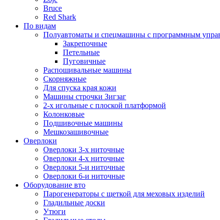
Bruce
Red Shark
По видам
Полуавтоматы и спецмашины с программным упра
Закрепочные
Петельные
Пуговичные
Распошивальные машины
Скорняжные
Для спуска края кожи
Машины строчки Зигзаг
2-х игольные с плоской платформой
Колонковые
Подшивочные машины
Мешкозашивочные
Оверлоки
Оверлоки 3-х ниточные
Оверлоки 4-х ниточные
Оверлоки 5-и ниточные
Оверлоки 6-и ниточные
Оборудование вто
Парогенераторы с щеткой для меховых изделий
Гладильные доски
Утюги