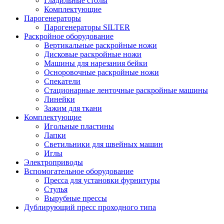
Гладильные столы
Комплектующие
Парогенераторы
Парогенераторы SILTER
Раскройное оборудование
Вертикальные раскройные ножи
Дисковые раскройные ножи
Машины для нарезания бейки
Осноровочные раскройные ножи
Спекатели
Стационарные ленточные раскройные машины
Линейки
Зажим для ткани
Комплектующие
Игольные пластины
Лапки
Светильники для швейных машин
Иглы
Электроприводы
Вспомогательное оборудование
Пресса для установки фурнитуры
Стулья
Вырубные прессы
Дублирующий пресс проходного типа