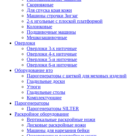
Скорняжные
Для спуска края кожи
Машины строчки Зигзаг
2-х игольные с плоской платформой
Колонковые
Подшивочные машины
Мешкозашивочные
Оверлоки
Оверлоки 3-х ниточные
Оверлоки 4-х ниточные
Оверлоки 5-и ниточные
Оверлоки 6-и ниточные
Оборудование вто
Парогенераторы с щеткой для меховых изделий
Гладильные доски
Утюги
Гладильные столы
Комплектующие
Парогенераторы
Парогенераторы SILTER
Раскройное оборудование
Вертикальные раскройные ножи
Дисковые раскройные ножи
Машины для нарезания бейки
Осноровочные раскройные ножи