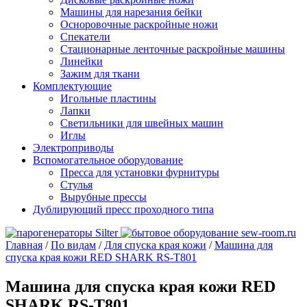
Машины для нарезания бейки
Осноровочные раскройные ножи
Спекатели
Стационарные ленточные раскройные машины
Линейки
Зажим для ткани
Комплектующие
Игольные пластины
Лапки
Светильники для швейных машин
Иглы
Электроприводы
Вспомогательное оборудование
Пресса для установки фурнитуры
Стулья
Вырубные прессы
Дублирующий пресс проходного типа
Главная
/
По видам
/
Для спуска края кожи
/
Машина для
спуска края кожи RED SHARK RS-T801
Машина для спуска края кожи RED
SHARK RS-T801