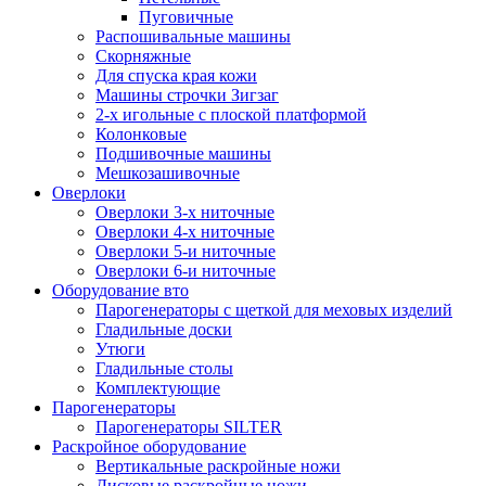
Пуговичные
Распошивальные машины
Скорняжные
Для спуска края кожи
Машины строчки Зигзаг
2-х игольные с плоской платформой
Колонковые
Подшивочные машины
Мешкозашивочные
Оверлоки
Оверлоки 3-х ниточные
Оверлоки 4-х ниточные
Оверлоки 5-и ниточные
Оверлоки 6-и ниточные
Оборудование вто
Парогенераторы с щеткой для меховых изделий
Гладильные доски
Утюги
Гладильные столы
Комплектующие
Парогенераторы
Парогенераторы SILTER
Раскройное оборудование
Вертикальные раскройные ножи
Дисковые раскройные ножи