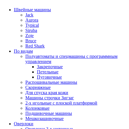
Швейные машины
Jack
Aurora
Typical
Siruba
Zoje
Bruce
Red Shark
По видам
Полуавтоматы и спецмашины с программным
управлением
Закрепочные
Петельные
Пуговичные
Распошивальные машины
Скорняжные
Для спуска края кожи
Машины строчки Зигзаг
2-х игольные с плоской платформой
Колонковые
Подшивочные машины
Мешкозашивочные
Оверлоки
Оверлоки 3-х ниточные