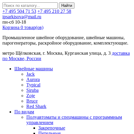
Найти
+7 495 504 71 53
+7 495 210 27 58
ipsarkisova@mail.ru
пн-сб 10-18
Корзина
0
товар(ов)
Промышленное швейное оборудование, швейные машины,
парогенераторы, раскройное оборудование, комплектующие.
метро Щёлковская, г. Москва, Курганская улица, д. 3
доставка
по Москве, России
Швейные машины
Jack
Aurora
Typical
Siruba
Zoje
Bruce
Red Shark
По видам
Полуавтоматы и спецмашины с программным
управлением
Закрепочные
Петельные