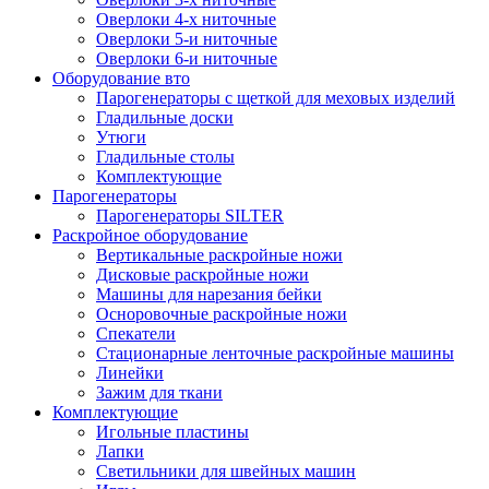
Оверлоки 4-х ниточные
Оверлоки 5-и ниточные
Оверлоки 6-и ниточные
Оборудование вто
Парогенераторы с щеткой для меховых изделий
Гладильные доски
Утюги
Гладильные столы
Комплектующие
Парогенераторы
Парогенераторы SILTER
Раскройное оборудование
Вертикальные раскройные ножи
Дисковые раскройные ножи
Машины для нарезания бейки
Осноровочные раскройные ножи
Спекатели
Стационарные ленточные раскройные машины
Линейки
Зажим для ткани
Комплектующие
Игольные пластины
Лапки
Светильники для швейных машин