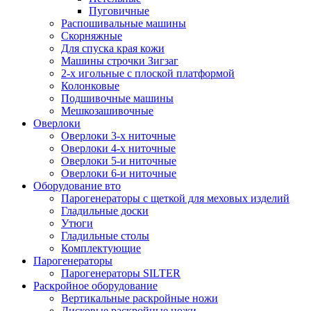
Пуговичные
Распошивальные машины
Скорняжные
Для спуска края кожи
Машины строчки Зигзаг
2-х игольные с плоской платформой
Колонковые
Подшивочные машины
Мешкозашивочные
Оверлоки
Оверлоки 3-х ниточные
Оверлоки 4-х ниточные
Оверлоки 5-и ниточные
Оверлоки 6-и ниточные
Оборудование вто
Парогенераторы с щеткой для меховых изделий
Гладильные доски
Утюги
Гладильные столы
Комплектующие
Парогенераторы
Парогенераторы SILTER
Раскройное оборудование
Вертикальные раскройные ножи
Дисковые раскройные ножи