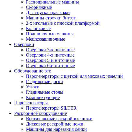
Распошивальные машины
Скорняжные
Для спуска края кожи
Машины строчки Зигзаг
2-х игольные с плоской платформой
Колонковые
Подшивочные машины
Мешкозашивочные
Оверлоки
Оверлоки 3-х ниточные
Оверлоки 4-х ниточные
Оверлоки 5-и ниточные
Оверлоки 6-и ниточные
Оборудование вто
Парогенераторы с щеткой для меховых изделий
Гладильные доски
Утюги
Гладильные столы
Комплектующие
Парогенераторы
Парогенераторы SILTER
Раскройное оборудование
Вертикальные раскройные ножи
Дисковые раскройные ножи
Машины для нарезания бейки