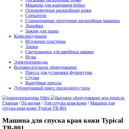
Машины для нарезания бейки
Осноровочные раскройные ножи
Спекатели
Стационарные ленточные раскройные машины
Линейки
Зажим для ткани
Комплектующие
Игольные пластины
Лапки
Светильники для швейных машин
Иглы
Электроприводы
Вспомогательное оборудование
Пресса для установки фурнитуры
Стулья
Вырубные прессы
Дублирующий пресс проходного типа
Главная
/
По видам
/
Для спуска края кожи
/
Машина для
спуска края кожи Typical TB-801
Машина для спуска края кожи Typical
TB-801