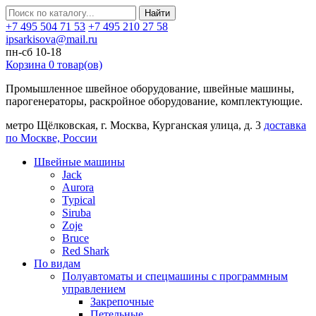
Найти
+7 495 504 71 53
+7 495 210 27 58
ipsarkisova@mail.ru
пн-сб 10-18
Корзина
0
товар(ов)
Промышленное швейное оборудование, швейные машины,
парогенераторы, раскройное оборудование, комплектующие.
метро Щёлковская, г. Москва, Курганская улица, д. 3
доставка
по Москве, России
Швейные машины
Jack
Aurora
Typical
Siruba
Zoje
Bruce
Red Shark
По видам
Полуавтоматы и спецмашины с программным
управлением
Закрепочные
Петельные