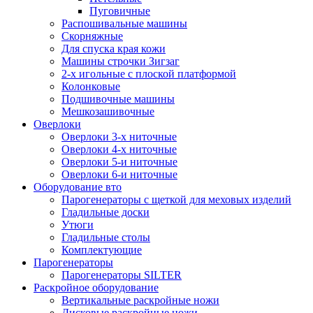
Пуговичные
Распошивальные машины
Скорняжные
Для спуска края кожи
Машины строчки Зигзаг
2-х игольные с плоской платформой
Колонковые
Подшивочные машины
Мешкозашивочные
Оверлоки
Оверлоки 3-х ниточные
Оверлоки 4-х ниточные
Оверлоки 5-и ниточные
Оверлоки 6-и ниточные
Оборудование вто
Парогенераторы с щеткой для меховых изделий
Гладильные доски
Утюги
Гладильные столы
Комплектующие
Парогенераторы
Парогенераторы SILTER
Раскройное оборудование
Вертикальные раскройные ножи
Дисковые раскройные ножи