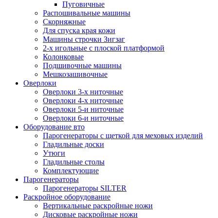
Пуговичные
Распошивальные машины
Скорняжные
Для спуска края кожи
Машины строчки Зигзаг
2-х игольные с плоской платформой
Колонковые
Подшивочные машины
Мешкозашивочные
Оверлоки
Оверлоки 3-х ниточные
Оверлоки 4-х ниточные
Оверлоки 5-и ниточные
Оверлоки 6-и ниточные
Оборудование вто
Парогенераторы с щеткой для меховых изделий
Гладильные доски
Утюги
Гладильные столы
Комплектующие
Парогенераторы
Парогенераторы SILTER
Раскройное оборудование
Вертикальные раскройные ножи
Дисковые раскройные ножи