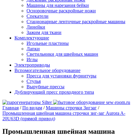
Машины для нарезания бейки
Осноровочные раскройные ножи
Спекатели
Стационарные ленточные раскройные машины
Линейки
Зажим для ткани
Комплектующие
Игольные пластины
Лапки
Светильники для швейных машин
Иглы
Электроприводы
Вспомогательное оборудование
Пресса для установки фурнитуры
Стулья
Вырубные прессы
Дублирующий пресс проходного типа
Главная
/
По видам
/
Машины строчки Зигзаг
/
Промышленная швейная машина строчки зиг-заг Aurora A-
20U63D (прямой привод)
Промышленная швейная машина