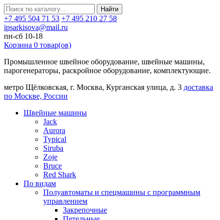
Найти
+7 495 504 71 53
+7 495 210 27 58
ipsarkisova@mail.ru
пн-сб 10-18
Корзина
0
товар(ов)
Промышленное швейное оборудование, швейные машины,
парогенераторы, раскройное оборудование, комплектующие.
метро Щёлковская, г. Москва, Курганская улица, д. 3
доставка
по Москве, России
Швейные машины
Jack
Aurora
Typical
Siruba
Zoje
Bruce
Red Shark
По видам
Полуавтоматы и спецмашины с программным
управлением
Закрепочные
Петельные