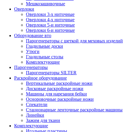
Мешкозашивочные
Оверлоки
Оверлоки 3-х ниточные
Оверлоки 4-х ниточные
Оверлоки 5-и ниточные
Оверлоки 6-и ниточные
Оборудование вто
Парогенераторы с щеткой для меховых изделий
Гладильные доски
Утюги
Гладильные столы
Комплектующие
Парогенераторы
Парогенераторы SILTER
Раскройное оборудование
Вертикальные раскройные ножи
Дисковые раскройные ножи
Машины для нарезания бейки
Осноровочные раскройные ножи
Спекатели
Стационарные ленточные раскройные машины
Линейки
Зажим для ткани
Комплектующие
Игольные пластины