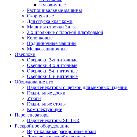
Пуговичные
Распошивальные машины
Скорняжные
Для спуска края кожи
Машины строчки Зигзаг
2-х игольные с плоской платформой
Колонковые
Подшивочные машины
Мешкозашивочные
Оверлоки
Оверлоки 3-х ниточные
Оверлоки 4-х ниточные
Оверлоки 5-и ниточные
Оверлоки 6-и ниточные
Оборудование вто
Парогенераторы с щеткой для меховых изделий
Гладильные доски
Утюги
Гладильные столы
Комплектующие
Парогенераторы
Парогенераторы SILTER
Раскройное оборудование
Вертикальные раскройные ножи
Дисковые раскройные ножи