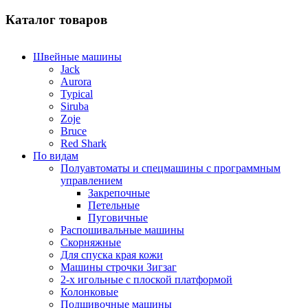
Каталог товаров
Швейные машины
Jack
Aurora
Typical
Siruba
Zoje
Bruce
Red Shark
По видам
Полуавтоматы и спецмашины с программным
управлением
Закрепочные
Петельные
Пуговичные
Распошивальные машины
Скорняжные
Для спуска края кожи
Машины строчки Зигзаг
2-х игольные с плоской платформой
Колонковые
Подшивочные машины