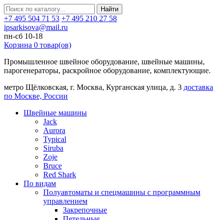
Найти
+7 495 504 71 53
+7 495 210 27 58
ipsarkisova@mail.ru
пн-сб 10-18
Корзина
0
товар(ов)
Промышленное швейное оборудование, швейные машины,
парогенераторы, раскройное оборудование, комплектующие.
метро Щёлковская, г. Москва, Курганская улица, д. 3
доставка
по Москве, России
Швейные машины
Jack
Aurora
Typical
Siruba
Zoje
Bruce
Red Shark
По видам
Полуавтоматы и спецмашины с программным
управлением
Закрепочные
Петельные