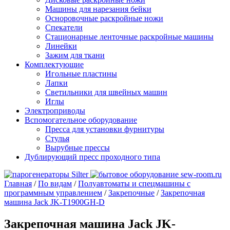
Машины для нарезания бейки
Осноровочные раскройные ножи
Спекатели
Стационарные ленточные раскройные машины
Линейки
Зажим для ткани
Комплектующие
Игольные пластины
Лапки
Светильники для швейных машин
Иглы
Электроприводы
Вспомогательное оборудование
Пресса для установки фурнитуры
Стулья
Вырубные прессы
Дублирующий пресс проходного типа
Главная
/
По видам
/
Полуавтоматы и спецмашины с
программным управлением
/
Закрепочные
/
Закрепочная
машина Jack JK-T1900GH-D
Закрепочная машина Jack JK-