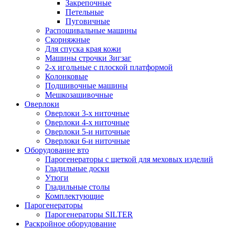
Закрепочные
Петельные
Пуговичные
Распошивальные машины
Скорняжные
Для спуска края кожи
Машины строчки Зигзаг
2-х игольные с плоской платформой
Колонковые
Подшивочные машины
Мешкозашивочные
Оверлоки
Оверлоки 3-х ниточные
Оверлоки 4-х ниточные
Оверлоки 5-и ниточные
Оверлоки 6-и ниточные
Оборудование вто
Парогенераторы с щеткой для меховых изделий
Гладильные доски
Утюги
Гладильные столы
Комплектующие
Парогенераторы
Парогенераторы SILTER
Раскройное оборудование