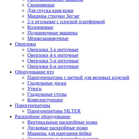
Скорняжные
Для спуска края кожи
Машины строчки Зигзаг
2-х игольные с плоской платформой
Колонковые
Подшивочные машины
Мешкозашивочные
Оверлоки
Оверлоки 3-х ниточные
Оверлоки 4-х ниточные
Оверлоки 5-и ниточные
Оверлоки 6-и ниточные
Оборудование вто
Парогенераторы с щеткой для меховых изделий
Гладильные доски
Утюги
Гладильные столы
Комплектующие
Парогенераторы
Парогенераторы SILTER
Раскройное оборудование
Вертикальные раскройные ножи
Дисковые раскройные ножи
Машины для нарезания бейки
Осноровочные раскройные ножи