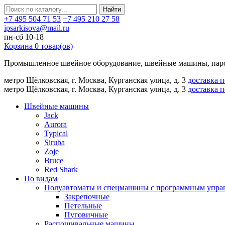
Найти
+7 495 504 71 53
+7 495 210 27 58
ipsarkisova@mail.ru
пн-сб 10-18
Корзина
0
товар(ов)
Промышленное швейное оборудование, швейные машины, паро
метро Щёлковская, г. Москва, Курганская улица, д. 3
доставка 
метро Щёлковская, г. Москва, Курганская улица, д. 3
доставка 
Швейные машины
Jack
Aurora
Typical
Siruba
Zoje
Bruce
Red Shark
По видам
Полуавтоматы и спецмашины с программным упра
Закрепочные
Петельные
Пуговичные
Распошивальные машины