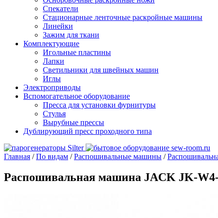
Спекатели
Стационарные ленточные раскройные машины
Линейки
Зажим для ткани
Комплектующие
Игольные пластины
Лапки
Светильники для швейных машин
Иглы
Электроприводы
Вспомогательное оборудование
Пресса для установки фурнитуры
Стулья
Вырубные прессы
Дублирующий пресс проходного типа
Главная
/
По видам
/
Распошивальные машины
/
Распошивальн
Распошивальная машина JACK JK-W4