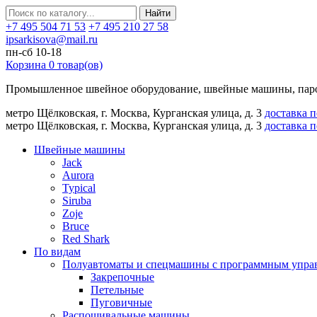
Найти
+7 495 504 71 53
+7 495 210 27 58
ipsarkisova@mail.ru
пн-сб 10-18
Корзина
0
товар(ов)
Промышленное швейное оборудование, швейные машины, паро
метро Щёлковская, г. Москва, Курганская улица, д. 3
доставка 
метро Щёлковская, г. Москва, Курганская улица, д. 3
доставка 
Швейные машины
Jack
Aurora
Typical
Siruba
Zoje
Bruce
Red Shark
По видам
Полуавтоматы и спецмашины с программным упра
Закрепочные
Петельные
Пуговичные
Распошивальные машины