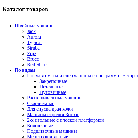
Каталог товаров
Швейные машины
Jack
Aurora
Typical
Siruba
Zoje
Bruce
Red Shark
По видам
Полуавтоматы и спецмашины с программным упра
Закрепочные
Петельные
Пуговичные
Распошивальные машины
Скорняжные
Для спуска края кожи
Машины строчки Зигзаг
2-х игольные с плоской платформой
Колонковые
Подшивочные машины
Мешкозашивочные