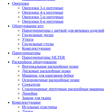
Оверлоки
Оверлоки 3-х ниточные
Оверлоки 4-х ниточные
Оверлоки 5-и ниточные
Оверлоки 6-и ниточные
Оборудование вто
Парогенераторы с щеткой для меховых изделий
Гладильные доски
Утюги
Гладильные столы
Комплектующие
Парогенераторы
Парогенераторы SILTER
Раскройное оборудование
Вертикальные раскройные ножи
Дисковые раскройные ножи
Машины для нарезания бейки
Осноровочные раскройные ножи
Спекатели
Стационарные ленточные раскройные машины
Линейки
Зажим для ткани
Комплектующие
Игольные пластины
Лапки