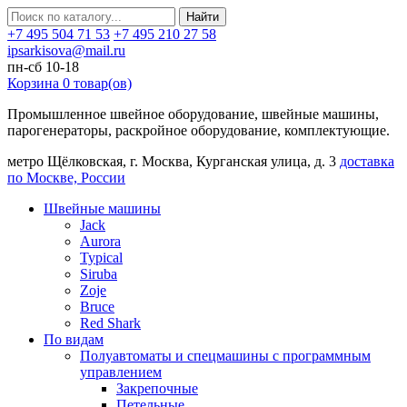
Найти
+7 495 504 71 53
+7 495 210 27 58
ipsarkisova@mail.ru
пн-сб 10-18
Корзина
0
товар(ов)
Промышленное швейное оборудование, швейные машины,
парогенераторы, раскройное оборудование, комплектующие.
метро Щёлковская, г. Москва, Курганская улица, д. 3
доставка
по Москве, России
Швейные машины
Jack
Aurora
Typical
Siruba
Zoje
Bruce
Red Shark
По видам
Полуавтоматы и спецмашины с программным
управлением
Закрепочные
Петельные