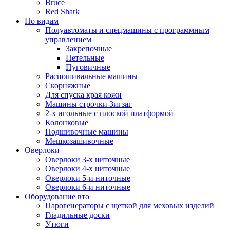
Bruce
Red Shark
По видам
Полуавтоматы и спецмашины с программным
управлением
Закрепочные
Петельные
Пуговичные
Распошивальные машины
Скорняжные
Для спуска края кожи
Машины строчки Зигзаг
2-х игольные с плоской платформой
Колонковые
Подшивочные машины
Мешкозашивочные
Оверлоки
Оверлоки 3-х ниточные
Оверлоки 4-х ниточные
Оверлоки 5-и ниточные
Оверлоки 6-и ниточные
Оборудование вто
Парогенераторы с щеткой для меховых изделий
Гладильные доски
Утюги