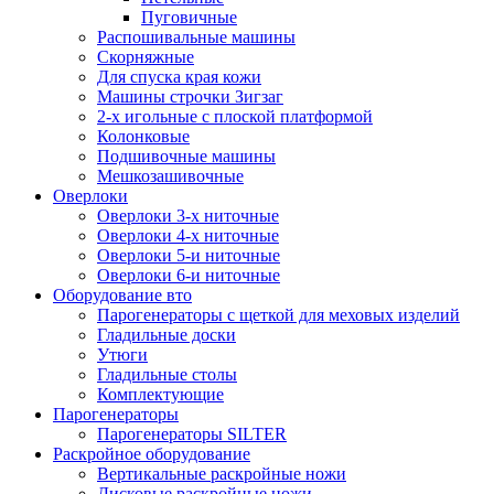
Пуговичные
Распошивальные машины
Скорняжные
Для спуска края кожи
Машины строчки Зигзаг
2-х игольные с плоской платформой
Колонковые
Подшивочные машины
Мешкозашивочные
Оверлоки
Оверлоки 3-х ниточные
Оверлоки 4-х ниточные
Оверлоки 5-и ниточные
Оверлоки 6-и ниточные
Оборудование вто
Парогенераторы с щеткой для меховых изделий
Гладильные доски
Утюги
Гладильные столы
Комплектующие
Парогенераторы
Парогенераторы SILTER
Раскройное оборудование
Вертикальные раскройные ножи
Дисковые раскройные ножи