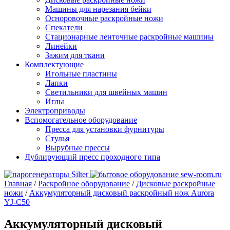
Машины для нарезания бейки
Осноровочные раскройные ножи
Спекатели
Стационарные ленточные раскройные машины
Линейки
Зажим для ткани
Комплектующие
Игольные пластины
Лапки
Светильники для швейных машин
Иглы
Электроприводы
Вспомогательное оборудование
Пресса для установки фурнитуры
Стулья
Вырубные прессы
Дублирующий пресс проходного типа
Главная
/
Раскройное оборудование
/
Дисковые раскройные
ножи
/
Аккумуляторный дисковый раскройный нож Aurora
YJ-C50
Аккумуляторный дисковый