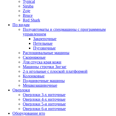
Typical
Siruba
Zoje
Bruce
Red Shark
По видам
Полуавтоматы и спецмашины с программным
управлением
Закрепочные
Петельные
Пуговичные
Распошивальные машины
Скорняжные
Для спуска края кожи
Машины строчки Зигзаг
2-х игольные с плоской платформой
Колонковые
Подшивочные машины
Мешкозашивочные
Оверлоки
Оверлоки 3-х ниточные
Оверлоки 4-х ниточные
Оверлоки 5-и ниточные
Оверлоки 6-и ниточные
Оборудование вто