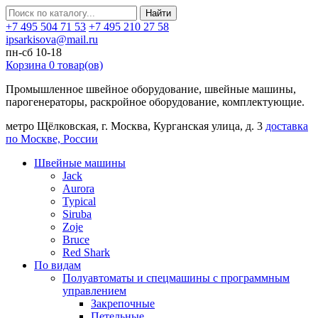
Найти
+7 495 504 71 53
+7 495 210 27 58
ipsarkisova@mail.ru
пн-сб 10-18
Корзина
0
товар(ов)
Промышленное швейное оборудование, швейные машины,
парогенераторы, раскройное оборудование, комплектующие.
метро Щёлковская, г. Москва, Курганская улица, д. 3
доставка
по Москве, России
Швейные машины
Jack
Aurora
Typical
Siruba
Zoje
Bruce
Red Shark
По видам
Полуавтоматы и спецмашины с программным
управлением
Закрепочные
Петельные