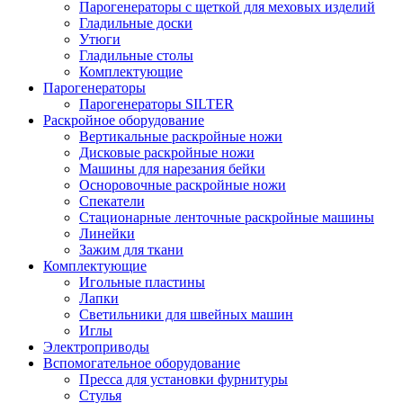
Парогенераторы с щеткой для меховых изделий
Гладильные доски
Утюги
Гладильные столы
Комплектующие
Парогенераторы
Парогенераторы SILTER
Раскройное оборудование
Вертикальные раскройные ножи
Дисковые раскройные ножи
Машины для нарезания бейки
Осноровочные раскройные ножи
Спекатели
Стационарные ленточные раскройные машины
Линейки
Зажим для ткани
Комплектующие
Игольные пластины
Лапки
Светильники для швейных машин
Иглы
Электроприводы
Вспомогательное оборудование
Пресса для установки фурнитуры
Стулья