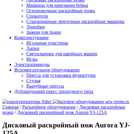
Машины для нарезания бейки
Осноровочные раскройные ножи
Спекатели
Стационарные ленточные раскройные машины
Линейки
Зажим для ткани
Комплектующие
Игольные пластины
Лапки
Светильники для швейных машин
Иглы
Электроприводы
Вспомогательное оборудование
Пресса для установки фурнитуры
Стулья
Вырубные прессы
Дублирующий пресс проходного типа
Главная
/
Раскройное оборудование
/
Дисковые раскройные
ножи
/
Дисковый раскройный нож Aurora YJ-125A
Дисковый раскройный нож Aurora YJ-
125A