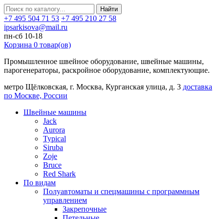
Найти
+7 495 504 71 53
+7 495 210 27 58
ipsarkisova@mail.ru
пн-сб 10-18
Корзина
0
товар(ов)
Промышленное швейное оборудование, швейные машины,
парогенераторы, раскройное оборудование, комплектующие.
метро Щёлковская, г. Москва, Курганская улица, д. 3
доставка
по Москве, России
Швейные машины
Jack
Aurora
Typical
Siruba
Zoje
Bruce
Red Shark
По видам
Полуавтоматы и спецмашины с программным
управлением
Закрепочные
Петельные