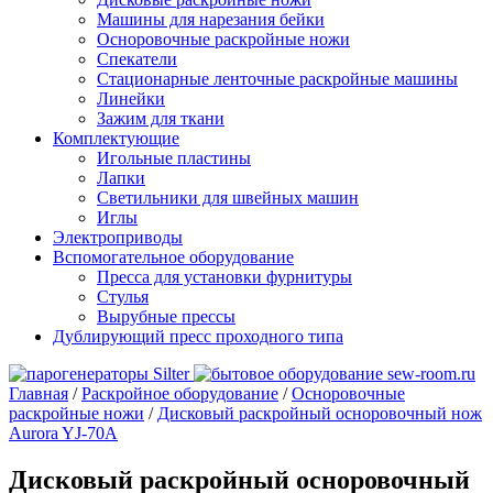
Машины для нарезания бейки
Осноровочные раскройные ножи
Спекатели
Стационарные ленточные раскройные машины
Линейки
Зажим для ткани
Комплектующие
Игольные пластины
Лапки
Светильники для швейных машин
Иглы
Электроприводы
Вспомогательное оборудование
Пресса для установки фурнитуры
Стулья
Вырубные прессы
Дублирующий пресс проходного типа
Главная
/
Раскройное оборудование
/
Осноровочные
раскройные ножи
/
Дисковый раскройный осноровочный нож
Aurora YJ-70A
Дисковый раскройный осноровочный