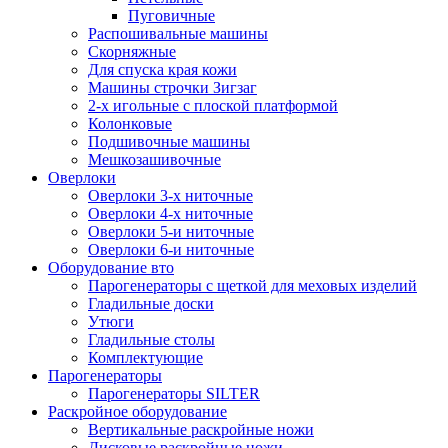
Пуговичные
Распошивальные машины
Скорняжные
Для спуска края кожи
Машины строчки Зигзаг
2-х игольные с плоской платформой
Колонковые
Подшивочные машины
Мешкозашивочные
Оверлоки
Оверлоки 3-х ниточные
Оверлоки 4-х ниточные
Оверлоки 5-и ниточные
Оверлоки 6-и ниточные
Оборудование вто
Парогенераторы с щеткой для меховых изделий
Гладильные доски
Утюги
Гладильные столы
Комплектующие
Парогенераторы
Парогенераторы SILTER
Раскройное оборудование
Вертикальные раскройные ножи
Дисковые раскройные ножи