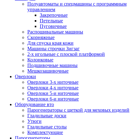
Полуавтоматы и спецмашины с программным
управлением
Закрепочные
Петельные
Пуговичные
Распошивальные машины
Скорняжные
Для спуска края кожи
Машины строчки Зигзаг
2-х игольные с плоской платформой
Колонковые
Подшивочные машины
Мешкозашивочные
Оверлоки
Оверлоки 3-х ниточные
Оверлоки 4-х ниточные
Оверлоки 5-и ниточные
Оверлоки 6-и ниточные
Оборудование вто
Парогенераторы с щеткой для меховых изделий
Гладильные доски
Утюги
Гладильные столы
Комплектующие
Парогенераторы