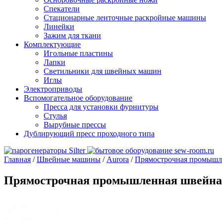
Спекатели
Стационарные ленточные раскройные машины
Линейки
Зажим для ткани
Комплектующие
Игольные пластины
Лапки
Светильники для швейных машин
Иглы
Электроприводы
Вспомогательное оборудование
Пресса для установки фурнитуры
Стулья
Вырубные прессы
Дублирующий пресс проходного типа
Главная
/
Швейные машины
/
Aurora
/
Прямострочная промышл
Прямострочная промышленная швейна