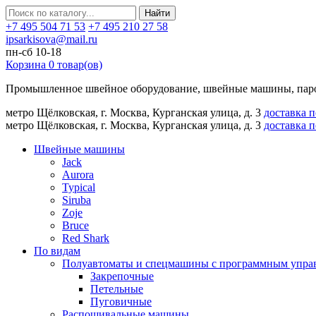
Найти
+7 495 504 71 53
+7 495 210 27 58
ipsarkisova@mail.ru
пн-сб 10-18
Корзина
0
товар(ов)
Промышленное швейное оборудование, швейные машины, паро
метро Щёлковская, г. Москва, Курганская улица, д. 3
доставка 
метро Щёлковская, г. Москва, Курганская улица, д. 3
доставка 
Швейные машины
Jack
Aurora
Typical
Siruba
Zoje
Bruce
Red Shark
По видам
Полуавтоматы и спецмашины с программным упра
Закрепочные
Петельные
Пуговичные
Распошивальные машины