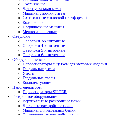
Скорняжные
Для спуска края кожи
Машины строчки Зигзаг
2-х игольные с плоской платформой
Колонковые
Подшивочные машины
Мешкозашивочные
Оверлоки
Оверлоки 3-х ниточные
Оверлоки 4-х ниточные
Оверлоки 5-и ниточные
Оверлоки 6-и ниточные
Оборудование вто
Парогенераторы с щеткой для меховых изделий
Гладильные доски
Утюги
Гладильные столы
Комплектующие
Парогенераторы
Парогенераторы SILTER
Раскройное оборудование
Вертикальные раскройные ножи
Дисковые раскройные ножи
Машины для нарезания бейки
Осноровочные раскройные ножи