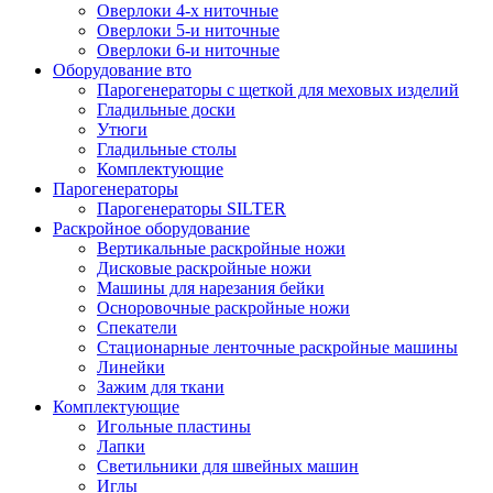
Оверлоки 4-х ниточные
Оверлоки 5-и ниточные
Оверлоки 6-и ниточные
Оборудование вто
Парогенераторы с щеткой для меховых изделий
Гладильные доски
Утюги
Гладильные столы
Комплектующие
Парогенераторы
Парогенераторы SILTER
Раскройное оборудование
Вертикальные раскройные ножи
Дисковые раскройные ножи
Машины для нарезания бейки
Осноровочные раскройные ножи
Спекатели
Стационарные ленточные раскройные машины
Линейки
Зажим для ткани
Комплектующие
Игольные пластины
Лапки
Светильники для швейных машин
Иглы