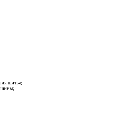
ния шитья;
машины;