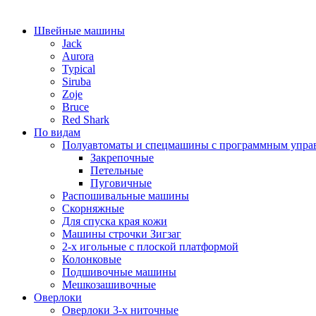
Швейные машины
Jack
Aurora
Typical
Siruba
Zoje
Bruce
Red Shark
По видам
Полуавтоматы и спецмашины с программным упра
Закрепочные
Петельные
Пуговичные
Распошивальные машины
Скорняжные
Для спуска края кожи
Машины строчки Зигзаг
2-х игольные с плоской платформой
Колонковые
Подшивочные машины
Мешкозашивочные
Оверлоки
Оверлоки 3-х ниточные