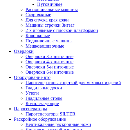
Пуговичные
Распошивальные машины
Скорняжные
Для спуска края кожи
Машины строчки Зигзаг
2-х игольные с плоской платформой
Колонковые
Подшивочные машины
Мешкозашивочные
Оверлоки
Оверлоки 3-х ниточные
Оверлоки 4-х ниточные
Оверлоки 5-и ниточные
Оверлоки 6-и ниточные
Оборудование вто
Парогенераторы с щеткой для меховых изделий
Гладильные доски
Утюги
Гладильные столы
Комплектующие
Парогенераторы
Парогенераторы SILTER
Раскройное оборудование
Вертикальные раскройные ножи
Дисковые раскройные ножи