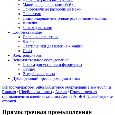
Машины для нарезания бейки
Осноровочные раскройные ножи
Спекатели
Стационарные ленточные раскройные машины
Линейки
Зажим для ткани
Комплектующие
Игольные пластины
Лапки
Светильники для швейных машин
Иглы
Электроприводы
Вспомогательное оборудование
Пресса для установки фурнитуры
Стулья
Вырубные прессы
Дублирующий пресс проходного типа
Главная
/
Швейные машины
/
Aurora
/
Прямострочная
промышленная швейная машина Aurora A-5EH (Дизайнерские
строчки
Прямострочная промышленная