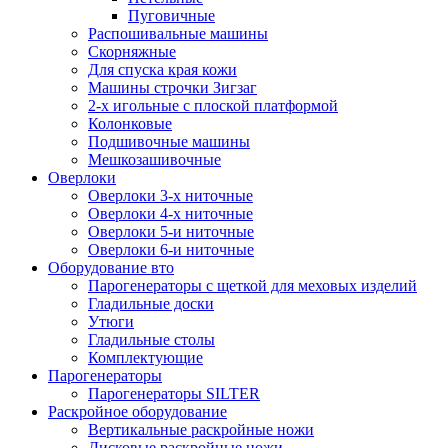
Пуговичные
Распошивальные машины
Скорняжные
Для спуска края кожи
Машины строчки Зигзаг
2-х игольные с плоской платформой
Колонковые
Подшивочные машины
Мешкозашивочные
Оверлоки
Оверлоки 3-х ниточные
Оверлоки 4-х ниточные
Оверлоки 5-и ниточные
Оверлоки 6-и ниточные
Оборудование вто
Парогенераторы с щеткой для меховых изделий
Гладильные доски
Утюги
Гладильные столы
Комплектующие
Парогенераторы
Парогенераторы SILTER
Раскройное оборудование
Вертикальные раскройные ножи
Дисковые раскройные ножи