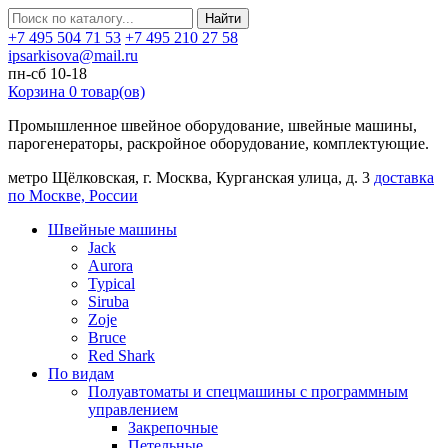
Найти
+7 495 504 71 53
+7 495 210 27 58
ipsarkisova@mail.ru
пн-сб 10-18
Корзина
0
товар(ов)
Промышленное швейное оборудование, швейные машины,
парогенераторы, раскройное оборудование, комплектующие.
метро Щёлковская, г. Москва, Курганская улица, д. 3
доставка
по Москве, России
Швейные машины
Jack
Aurora
Typical
Siruba
Zoje
Bruce
Red Shark
По видам
Полуавтоматы и спецмашины с программным
управлением
Закрепочные
Петельные