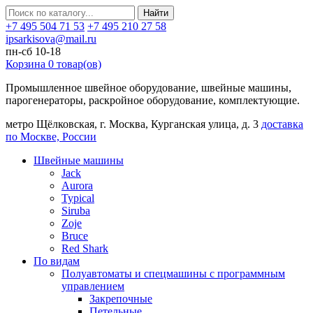
Найти
+7 495 504 71 53
+7 495 210 27 58
ipsarkisova@mail.ru
пн-сб 10-18
Корзина
0
товар(ов)
Промышленное швейное оборудование, швейные машины,
парогенераторы, раскройное оборудование, комплектующие.
метро Щёлковская, г. Москва, Курганская улица, д. 3
доставка
по Москве, России
Швейные машины
Jack
Aurora
Typical
Siruba
Zoje
Bruce
Red Shark
По видам
Полуавтоматы и спецмашины с программным
управлением
Закрепочные
Петельные