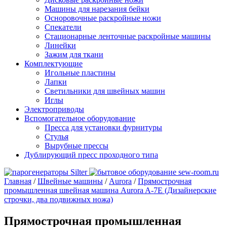
Машины для нарезания бейки
Осноровочные раскройные ножи
Спекатели
Стационарные ленточные раскройные машины
Линейки
Зажим для ткани
Комплектующие
Игольные пластины
Лапки
Светильники для швейных машин
Иглы
Электроприводы
Вспомогательное оборудование
Пресса для установки фурнитуры
Стулья
Вырубные прессы
Дублирующий пресс проходного типа
Главная
/
Швейные машины
/
Aurora
/
Прямострочная
промышленная швейная машина Aurora A-7E (Дизайнерские
строчки, два подвижных ножа)
Прямострочная промышленная