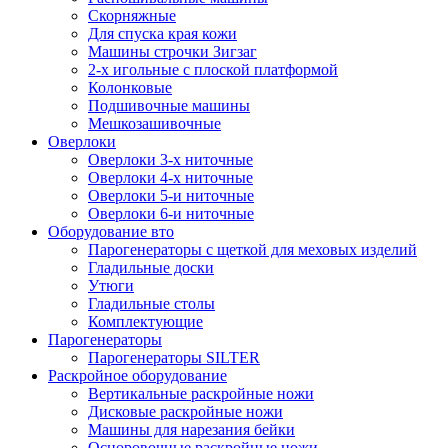
Скорняжные
Для спуска края кожи
Машины строчки Зигзаг
2-х игольные с плоской платформой
Колонковые
Подшивочные машины
Мешкозашивочные
Оверлоки
Оверлоки 3-х ниточные
Оверлоки 4-х ниточные
Оверлоки 5-и ниточные
Оверлоки 6-и ниточные
Оборудование вто
Парогенераторы с щеткой для меховых изделий
Гладильные доски
Утюги
Гладильные столы
Комплектующие
Парогенераторы
Парогенераторы SILTER
Раскройное оборудование
Вертикальные раскройные ножи
Дисковые раскройные ножи
Машины для нарезания бейки
Осноровочные раскройные ножи