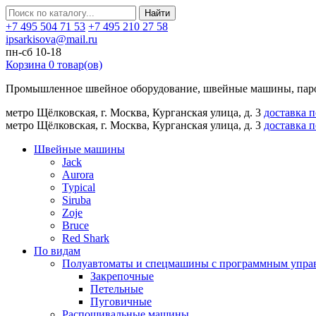
Найти
+7 495 504 71 53
+7 495 210 27 58
ipsarkisova@mail.ru
пн-сб 10-18
Корзина
0
товар(ов)
Промышленное швейное оборудование, швейные машины, паро
метро Щёлковская, г. Москва, Курганская улица, д. 3
доставка 
метро Щёлковская, г. Москва, Курганская улица, д. 3
доставка 
Швейные машины
Jack
Aurora
Typical
Siruba
Zoje
Bruce
Red Shark
По видам
Полуавтоматы и спецмашины с программным упра
Закрепочные
Петельные
Пуговичные
Распошивальные машины