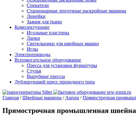
Спекатели
Стационарные ленточные раскройные машины
Линейки
Зажим для ткани
Комплектующие
Игольные пластины
Лапки
Светильники для швейных машин
Иглы
Электроприводы
Вспомогательное оборудование
Пресса для установки фурнитуры
Стулья
Вырубные прессы
Дублирующий пресс проходного типа
Главная
/
Швейные машины
/
Aurora
/
Прямострочная промышле
Прямострочная промышленная швейная 