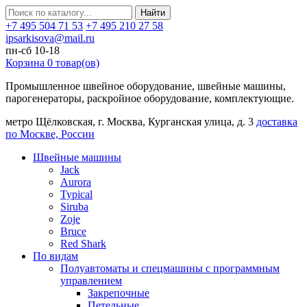
Найти
+7 495 504 71 53
+7 495 210 27 58
ipsarkisova@mail.ru
пн-сб 10-18
Корзина
0
товар(ов)
Промышленное швейное оборудование, швейные машины,
парогенераторы, раскройное оборудование, комплектующие.
метро Щёлковская, г. Москва, Курганская улица, д. 3
доставка
по Москве, России
Швейные машины
Jack
Aurora
Typical
Siruba
Zoje
Bruce
Red Shark
По видам
Полуавтоматы и спецмашины с программным
управлением
Закрепочные
Петельные