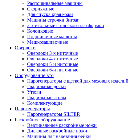
Распошивальные машины
Скорняжные
Для спуска края кожи
Машины строчки Зигзаг
2-х игольные с плоской платформой
Колонковые
Подшивочные машины
Мешкозашивочные
Оверлоки
Оверлоки 3-х ниточные
Оверлоки 4-х ниточные
Оверлоки 5-и ниточные
Оверлоки 6-и ниточные
Оборудование вто
Парогенераторы с щеткой для меховых изделий
Гладильные доски
Утюги
Гладильные столы
Комплектующие
Парогенераторы
Парогенераторы SILTER
Раскройное оборудование
Вертикальные раскройные ножи
Дисковые раскройные ножи
Машины для нарезания бейки