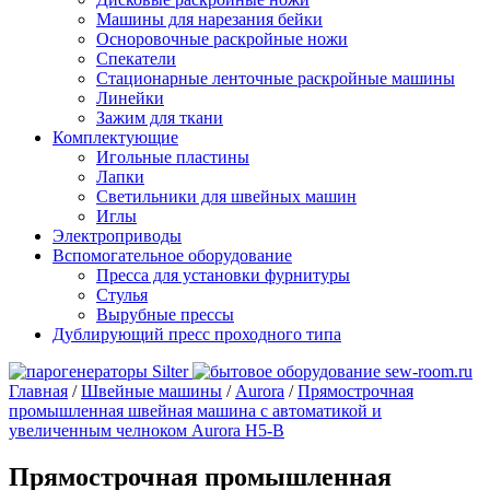
Машины для нарезания бейки
Осноровочные раскройные ножи
Спекатели
Стационарные ленточные раскройные машины
Линейки
Зажим для ткани
Комплектующие
Игольные пластины
Лапки
Светильники для швейных машин
Иглы
Электроприводы
Вспомогательное оборудование
Пресса для установки фурнитуры
Стулья
Вырубные прессы
Дублирующий пресс проходного типа
Главная
/
Швейные машины
/
Aurora
/
Прямострочная
промышленная швейная машина с автоматикой и
увеличенным челноком Aurora H5-B
Прямострочная промышленная