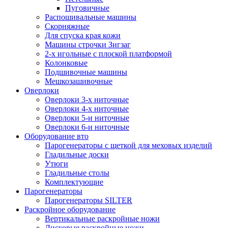
Пуговичные
Распошивальные машины
Скорняжные
Для спуска края кожи
Машины строчки Зигзаг
2-х игольные с плоской платформой
Колонковые
Подшивочные машины
Мешкозашивочные
Оверлоки
Оверлоки 3-х ниточные
Оверлоки 4-х ниточные
Оверлоки 5-и ниточные
Оверлоки 6-и ниточные
Оборудование вто
Парогенераторы с щеткой для меховых изделий
Гладильные доски
Утюги
Гладильные столы
Комплектующие
Парогенераторы
Парогенераторы SILTER
Раскройное оборудование
Вертикальные раскройные ножи
Дисковые раскройные ножи