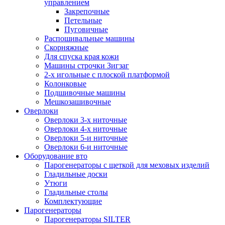
управлением
Закрепочные
Петельные
Пуговичные
Распошивальные машины
Скорняжные
Для спуска края кожи
Машины строчки Зигзаг
2-х игольные с плоской платформой
Колонковые
Подшивочные машины
Мешкозашивочные
Оверлоки
Оверлоки 3-х ниточные
Оверлоки 4-х ниточные
Оверлоки 5-и ниточные
Оверлоки 6-и ниточные
Оборудование вто
Парогенераторы с щеткой для меховых изделий
Гладильные доски
Утюги
Гладильные столы
Комплектующие
Парогенераторы
Парогенераторы SILTER