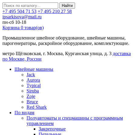
Найти
+7 495 504 71 53
+7 495 210 27 58
ipsarkisova@mail.ru
пн-сб 10-18
Корзина
0
товар(ов)
Промышленное швейное оборудование, швейные машины,
парогенераторы, раскройное оборудование, комплектующие.
метро Щёлковская, г. Москва, Курганская улица, д. 3
доставка
по Москве, России
Швейные машины
Jack
Aurora
Typical
Siruba
Zoje
Bruce
Red Shark
По видам
Полуавтоматы и спецмашины с программным
управлением
Закрепочные
Петельные