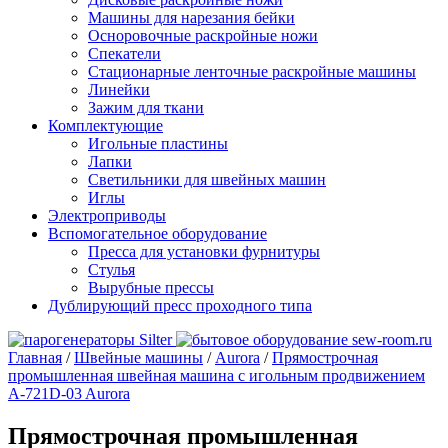
Машины для нарезания бейки
Осноровочные раскройные ножи
Спекатели
Стационарные ленточные раскройные машины
Линейки
Зажим для ткани
Комплектующие
Игольные пластины
Лапки
Светильники для швейных машин
Иглы
Электроприводы
Вспомогательное оборудование
Пресса для установки фурнитуры
Стулья
Вырубные прессы
Дублирующий пресс проходного типа
Главная
/
Швейные машины
/
Aurora
/
Прямострочная
промышленная швейная машина с игольным продвижением
A-721D-03 Aurora
Прямострочная промышленная