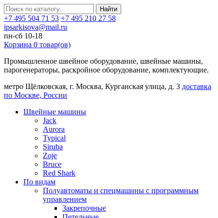
Найти
+7 495 504 71 53
+7 495 210 27 58
ipsarkisova@mail.ru
пн-сб 10-18
Корзина
0
товар(ов)
Промышленное швейное оборудование, швейные машины,
парогенераторы, раскройное оборудование, комплектующие.
метро Щёлковская, г. Москва, Курганская улица, д. 3
доставка
по Москве, России
Швейные машины
Jack
Aurora
Typical
Siruba
Zoje
Bruce
Red Shark
По видам
Полуавтоматы и спецмашины с программным
управлением
Закрепочные
Петельные