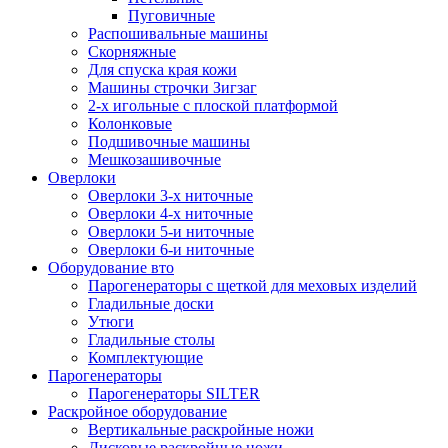
Пуговичные
Распошивальные машины
Скорняжные
Для спуска края кожи
Машины строчки Зигзаг
2-х игольные с плоской платформой
Колонковые
Подшивочные машины
Мешкозашивочные
Оверлоки
Оверлоки 3-х ниточные
Оверлоки 4-х ниточные
Оверлоки 5-и ниточные
Оверлоки 6-и ниточные
Оборудование вто
Парогенераторы с щеткой для меховых изделий
Гладильные доски
Утюги
Гладильные столы
Комплектующие
Парогенераторы
Парогенераторы SILTER
Раскройное оборудование
Вертикальные раскройные ножи
Дисковые раскройные ножи