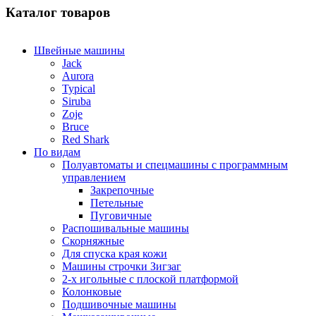
Каталог товаров
Швейные машины
Jack
Aurora
Typical
Siruba
Zoje
Bruce
Red Shark
По видам
Полуавтоматы и спецмашины с программным
управлением
Закрепочные
Петельные
Пуговичные
Распошивальные машины
Скорняжные
Для спуска края кожи
Машины строчки Зигзаг
2-х игольные с плоской платформой
Колонковые
Подшивочные машины