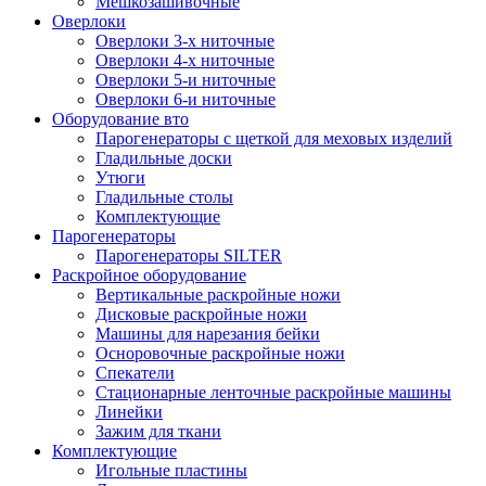
Мешкозашивочные
Оверлоки
Оверлоки 3-х ниточные
Оверлоки 4-х ниточные
Оверлоки 5-и ниточные
Оверлоки 6-и ниточные
Оборудование вто
Парогенераторы с щеткой для меховых изделий
Гладильные доски
Утюги
Гладильные столы
Комплектующие
Парогенераторы
Парогенераторы SILTER
Раскройное оборудование
Вертикальные раскройные ножи
Дисковые раскройные ножи
Машины для нарезания бейки
Осноровочные раскройные ножи
Спекатели
Стационарные ленточные раскройные машины
Линейки
Зажим для ткани
Комплектующие
Игольные пластины