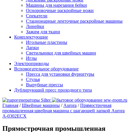
Машины для нарезания бейки
Осноровочные раскройные ножи
Спекатели
Стационарные ленточные раскройные машины
Линейки
Зажим для ткани
Комплектующие
Игольные пластины
Лапки
Светильники для швейных машин
Иглы
Электроприводы
Вспомогательное оборудование
Пресса для установки фурнитуры
Стулья
Вырубные прессы
Дублирующий пресс проходного типа
Главная
/
Швейные машины
/
Aurora
/
Прямострочная
промышленная швейная машина с шагающей лапкой Aurora
A-0302ECX
Прямострочная промышленная