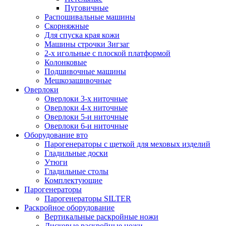
Пуговичные
Распошивальные машины
Скорняжные
Для спуска края кожи
Машины строчки Зигзаг
2-х игольные с плоской платформой
Колонковые
Подшивочные машины
Мешкозашивочные
Оверлоки
Оверлоки 3-х ниточные
Оверлоки 4-х ниточные
Оверлоки 5-и ниточные
Оверлоки 6-и ниточные
Оборудование вто
Парогенераторы с щеткой для меховых изделий
Гладильные доски
Утюги
Гладильные столы
Комплектующие
Парогенераторы
Парогенераторы SILTER
Раскройное оборудование
Вертикальные раскройные ножи
Дисковые раскройные ножи