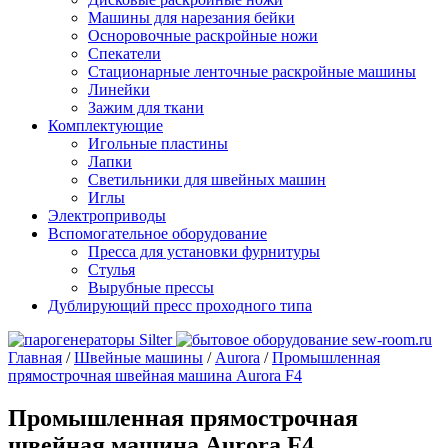
Машины для нарезания бейки
Осноровочные раскройные ножи
Спекатели
Стационарные ленточные раскройные машины
Линейки
Зажим для ткани
Комплектующие
Игольные пластины
Лапки
Светильники для швейных машин
Иглы
Электроприводы
Вспомогательное оборудование
Пресса для установки фурнитуры
Стулья
Вырубные прессы
Дублирующий пресс проходного типа
Главная
/
Швейные машины
/
Aurora
/
Промышленная
прямострочная швейная машина Aurora F4
Промышленная прямострочная
швейная машина Aurora F4