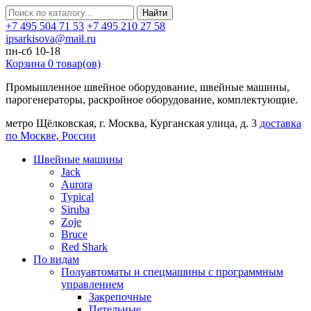
Найти
+7 495 504 71 53
+7 495 210 27 58
ipsarkisova@mail.ru
пн-сб 10-18
Корзина
0
товар(ов)
Промышленное швейное оборудование, швейные машины,
парогенераторы, раскройное оборудование, комплектующие.
метро Щёлковская, г. Москва, Курганская улица, д. 3
доставка
по Москве, России
Швейные машины
Jack
Aurora
Typical
Siruba
Zoje
Bruce
Red Shark
По видам
Полуавтоматы и спецмашины с программным
управлением
Закрепочные
Петельные