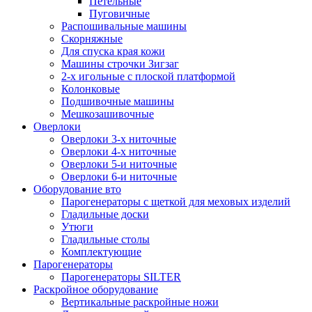
Петельные
Пуговичные
Распошивальные машины
Скорняжные
Для спуска края кожи
Машины строчки Зигзаг
2-х игольные с плоской платформой
Колонковые
Подшивочные машины
Мешкозашивочные
Оверлоки
Оверлоки 3-х ниточные
Оверлоки 4-х ниточные
Оверлоки 5-и ниточные
Оверлоки 6-и ниточные
Оборудование вто
Парогенераторы с щеткой для меховых изделий
Гладильные доски
Утюги
Гладильные столы
Комплектующие
Парогенераторы
Парогенераторы SILTER
Раскройное оборудование
Вертикальные раскройные ножи