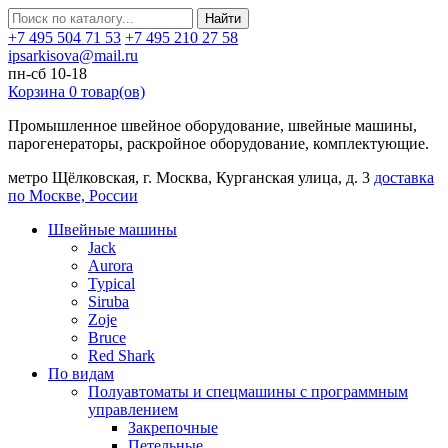
Найти
+7 495 504 71 53
+7 495 210 27 58
ipsarkisova@mail.ru
пн-сб 10-18
Корзина
0
товар(ов)
Промышленное швейное оборудование, швейные машины,
парогенераторы, раскройное оборудование, комплектующие.
метро Щёлковская, г. Москва, Курганская улица, д. 3
доставка
по Москве, России
Швейные машины
Jack
Aurora
Typical
Siruba
Zoje
Bruce
Red Shark
По видам
Полуавтоматы и спецмашины с программным
управлением
Закрепочные
Петельные