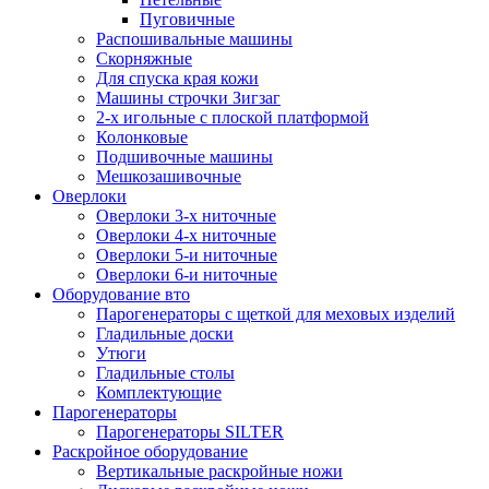
Пуговичные
Распошивальные машины
Скорняжные
Для спуска края кожи
Машины строчки Зигзаг
2-х игольные с плоской платформой
Колонковые
Подшивочные машины
Мешкозашивочные
Оверлоки
Оверлоки 3-х ниточные
Оверлоки 4-х ниточные
Оверлоки 5-и ниточные
Оверлоки 6-и ниточные
Оборудование вто
Парогенераторы с щеткой для меховых изделий
Гладильные доски
Утюги
Гладильные столы
Комплектующие
Парогенераторы
Парогенераторы SILTER
Раскройное оборудование
Вертикальные раскройные ножи