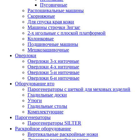
Пуговичные
Распошивальные машины
Скорняжные
Для спуска края кожи
Машины строчки Зигзаг
2-х игольные с плоской платформой
Колонковые
Подшивочные машины
Мешкозашивочные
Оверлоки
Оверлоки 3-х ниточные
Оверлоки 4-х ниточные
Оверлоки 5-и ниточные
Оверлоки 6-и ниточные
Оборудование вто
Парогенераторы с щеткой для меховых изделий
Гладильные доски
Утюги
Гладильные столы
Комплектующие
Парогенераторы
Парогенераторы SILTER
Раскройное оборудование
Вертикальные раскройные ножи
Дисковые раскройные ножи