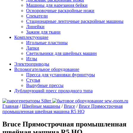
Машины для нарезания бейки
Осноровочные раскройные ножи
Спекатели
Стационарные ленточные раскройные машины
Линейки
Зажим для ткани
Комплектующие
Игольные пластины
Лапки
Светильники для швейных машин
Иглы
Электроприводы
Вспомогательное оборудование
Пресса для установки фурнитуры
Стулья
Вырубные прессы
Дублирующий пресс проходного типа
Главная
/
Швейные машины
/
Bruce
/
Bruce Прямострочная
промышленная швейная машина R5 HQ
Bruce Прямострочная промышленная
швейная машина R5 HQ