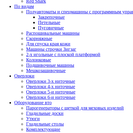
Red Shark
По видам
Полуавтоматы и спецмашины с программным упра
Закрепочные
Петельные
Пуговичные
Распошивальные машины
Скорняжные
Для спуска края кожи
Машины строчки Зигзаг
2-х игольные с плоской платформой
Колонковые
Подшивочные машины
Мешкозашивочные
Оверлоки
Оверлоки 3-х ниточные
Оверлоки 4-х ниточные
Оверлоки 5-и ниточные
Оверлоки 6-и ниточные
Оборудование вто
Парогенераторы с щеткой для меховых изделий
Гладильные доски
Утюги
Гладильные столы
Комплектующие