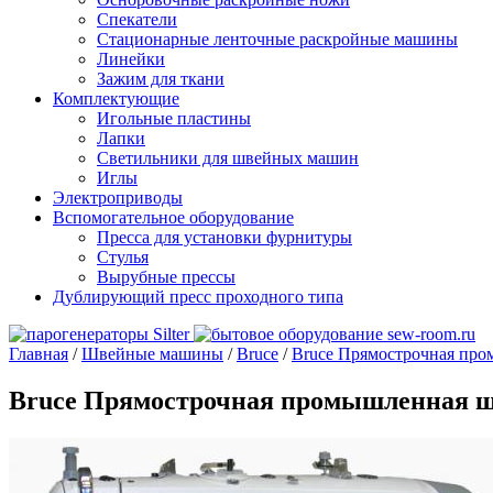
Спекатели
Стационарные ленточные раскройные машины
Линейки
Зажим для ткани
Комплектующие
Игольные пластины
Лапки
Светильники для швейных машин
Иглы
Электроприводы
Вспомогательное оборудование
Пресса для установки фурнитуры
Стулья
Вырубные прессы
Дублирующий пресс проходного типа
Главная
/
Швейные машины
/
Bruce
/
Bruce Прямострочная про
Bruce Прямострочная промышленная ш