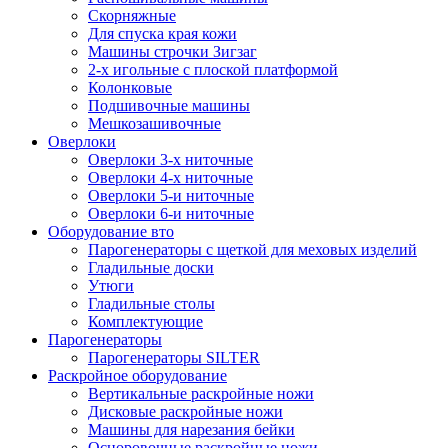
Скорняжные
Для спуска края кожи
Машины строчки Зигзаг
2-х игольные с плоской платформой
Колонковые
Подшивочные машины
Мешкозашивочные
Оверлоки
Оверлоки 3-х ниточные
Оверлоки 4-х ниточные
Оверлоки 5-и ниточные
Оверлоки 6-и ниточные
Оборудование вто
Парогенераторы с щеткой для меховых изделий
Гладильные доски
Утюги
Гладильные столы
Комплектующие
Парогенераторы
Парогенераторы SILTER
Раскройное оборудование
Вертикальные раскройные ножи
Дисковые раскройные ножи
Машины для нарезания бейки
Осноровочные раскройные ножи