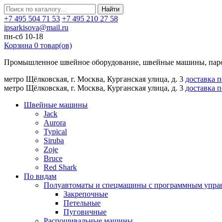
Найти
+7 495 504 71 53
+7 495 210 27 58
ipsarkisova@mail.ru
пн-сб 10-18
Корзина
0
товар(ов)
Промышленное швейное оборудование, швейные машины, паро
метро Щёлковская, г. Москва, Курганская улица, д. 3
доставка 
метро Щёлковская, г. Москва, Курганская улица, д. 3
доставка 
Швейные машины
Jack
Aurora
Typical
Siruba
Zoje
Bruce
Red Shark
По видам
Полуавтоматы и спецмашины с программным упра
Закрепочные
Петельные
Пуговичные
Распошивальные машины