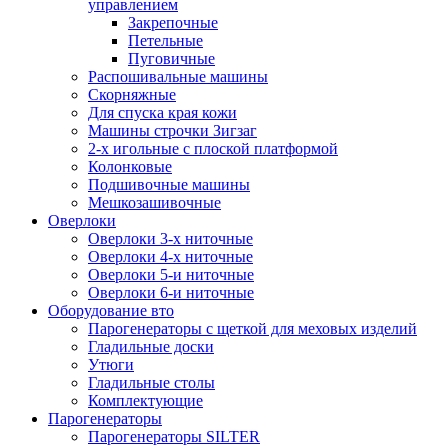
управлением
Закрепочные
Петельные
Пуговичные
Распошивальные машины
Скорняжные
Для спуска края кожи
Машины строчки Зигзаг
2-х игольные с плоской платформой
Колонковые
Подшивочные машины
Мешкозашивочные
Оверлоки
Оверлоки 3-х ниточные
Оверлоки 4-х ниточные
Оверлоки 5-и ниточные
Оверлоки 6-и ниточные
Оборудование вто
Парогенераторы с щеткой для меховых изделий
Гладильные доски
Утюги
Гладильные столы
Комплектующие
Парогенераторы
Парогенераторы SILTER