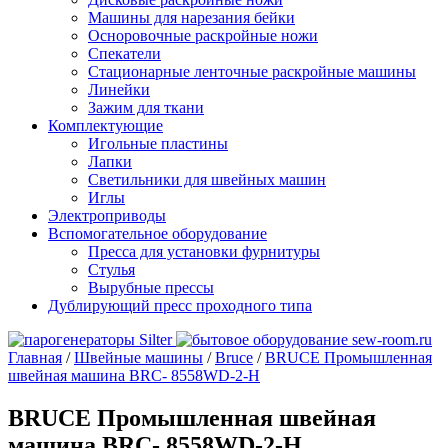
Машины для нарезания бейки
Осноровочные раскройные ножи
Спекатели
Стационарные ленточные раскройные машины
Линейки
Зажим для ткани
Комплектующие
Игольные пластины
Лапки
Светильники для швейных машин
Иглы
Электроприводы
Вспомогательное оборудование
Пресса для установки фурнитуры
Стулья
Вырубные прессы
Дублирующий пресс проходного типа
Главная
/
Швейные машины
/
Bruce
/
BRUCE Промышленная
швейная машина BRC- 8558WD-2-H
BRUCE Промышленная швейная
машина BRC- 8558WD-2-H