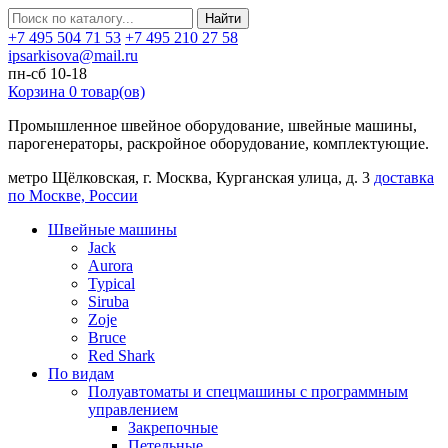
Найти
+7 495 504 71 53
+7 495 210 27 58
ipsarkisova@mail.ru
пн-сб 10-18
Корзина
0
товар(ов)
Промышленное швейное оборудование, швейные машины,
парогенераторы, раскройное оборудование, комплектующие.
метро Щёлковская, г. Москва, Курганская улица, д. 3
доставка
по Москве, России
Швейные машины
Jack
Aurora
Typical
Siruba
Zoje
Bruce
Red Shark
По видам
Полуавтоматы и спецмашины с программным
управлением
Закрепочные
Петельные