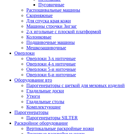
Пуговичные
Распошивальные машины
Скорняжные
Для спуска края кожи
Машины строчки Зигзаг
2-х игольные с плоской платформой
Колонковые
Подшивочные машины
Мешкозашивочные
Оверлоки
Оверлоки 3-х ниточные
Оверлоки 4-х ниточные
Оверлоки 5-и ниточные
Оверлоки 6-и ниточные
Оборудование вто
Парогенераторы с щеткой для меховых изделий
Гладильные доски
Утюги
Гладильные столы
Комплектующие
Парогенераторы
Парогенераторы SILTER
Раскройное оборудование
Вертикальные раскройные ножи
Дисковые раскройные ножи