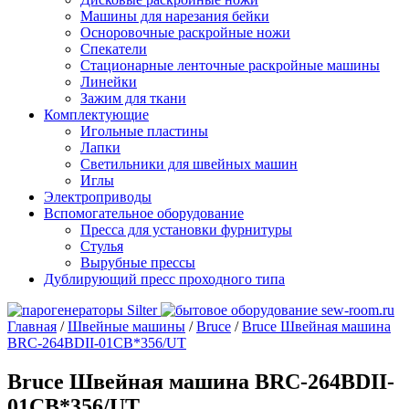
Машины для нарезания бейки
Осноровочные раскройные ножи
Спекатели
Стационарные ленточные раскройные машины
Линейки
Зажим для ткани
Комплектующие
Игольные пластины
Лапки
Светильники для швейных машин
Иглы
Электроприводы
Вспомогательное оборудование
Пресса для установки фурнитуры
Стулья
Вырубные прессы
Дублирующий пресс проходного типа
Главная
/
Швейные машины
/
Bruce
/
Bruce Швейная машина
BRC-264BDII-01CB*356/UT
Bruce Швейная машина BRC-264BDII-
01CB*356/UT