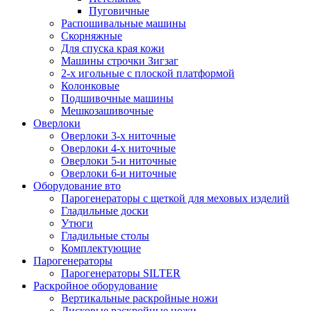
Пуговичные
Распошивальные машины
Скорняжные
Для спуска края кожи
Машины строчки Зигзаг
2-х игольные с плоской платформой
Колонковые
Подшивочные машины
Мешкозашивочные
Оверлоки
Оверлоки 3-х ниточные
Оверлоки 4-х ниточные
Оверлоки 5-и ниточные
Оверлоки 6-и ниточные
Оборудование вто
Парогенераторы с щеткой для меховых изделий
Гладильные доски
Утюги
Гладильные столы
Комплектующие
Парогенераторы
Парогенераторы SILTER
Раскройное оборудование
Вертикальные раскройные ножи
Дисковые раскройные ножи