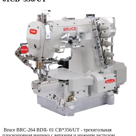
Bruce BRC-264 BDII- 01 CB*356/UT - трехигольная
плоскошовная машина с верхним и нижним застилом,