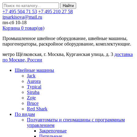
Найти
+7 495 504 71 53
+7 495 210 27 58
ipsarkisova@mail.ru
пн-сб 10-18
Корзина
0
товар(ов)
Промышленное швейное оборудование, швейные машины,
парогенераторы, раскройное оборудование, комплектующие.
метро Щёлковская, г. Москва, Курганская улица, д. 3
доставка
по Москве, России
Швейные машины
Jack
Aurora
Typical
Siruba
Zoje
Bruce
Red Shark
По видам
Полуавтоматы и спецмашины с программным
управлением
Закрепочные
Петельные