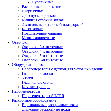
Пуговичные
Распошивальные машины
Скорняжные
Для спуска края кожи
Машины строчки Зигзаг
2-х игольные с плоской платформой
Колонковые
Подшивочные машины
Мешкозашивочные
Оверлоки
Оверлоки 3-х ниточные
Оверлоки 4-х ниточные
Оверлоки 5-и ниточные
Оверлоки 6-и ниточные
Оборудование вто
Парогенераторы с щеткой для меховых изделий
Гладильные доски
Утюги
Гладильные столы
Комплектующие
Парогенераторы
Парогенераторы SILTER
Раскройное оборудование
Вертикальные раскройные ножи
Дисковые раскройные ножи