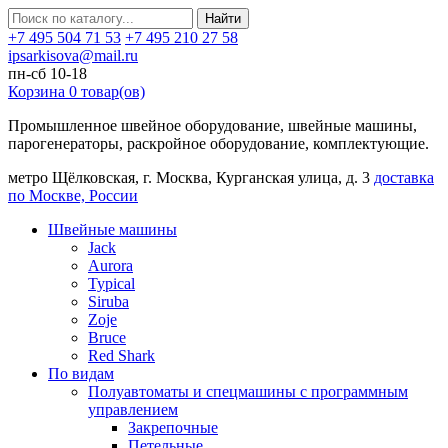
Найти
+7 495 504 71 53
+7 495 210 27 58
ipsarkisova@mail.ru
пн-сб 10-18
Корзина
0
товар(ов)
Промышленное швейное оборудование, швейные машины,
парогенераторы, раскройное оборудование, комплектующие.
метро Щёлковская, г. Москва, Курганская улица, д. 3
доставка
по Москве, России
Швейные машины
Jack
Aurora
Typical
Siruba
Zoje
Bruce
Red Shark
По видам
Полуавтоматы и спецмашины с программным
управлением
Закрепочные
Петельные