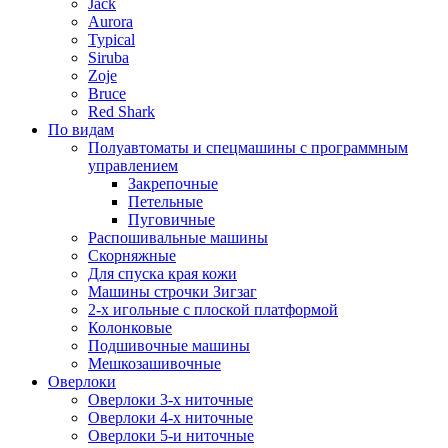
Jack
Aurora
Typical
Siruba
Zoje
Bruce
Red Shark
По видам
Полуавтоматы и спецмашины с программным
управлением
Закрепочные
Петельные
Пуговичные
Распошивальные машины
Скорняжные
Для спуска края кожи
Машины строчки Зигзаг
2-х игольные с плоской платформой
Колонковые
Подшивочные машины
Мешкозашивочные
Оверлоки
Оверлоки 3-х ниточные
Оверлоки 4-х ниточные
Оверлоки 5-и ниточные