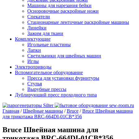
Машины для нарезания бейки
Осноровочные раскройные ножи
Спекатели
Стационарные ленточные раскройные машины
Линейки
Зажим для ткани
Комплектующие
Игольные пластины
Лапки
Светильники для швейных машин
Иглы
Электроприводы
Вспомогательное оборудование
Пресса для установки фурнитуры
Стулья
Вырубные прессы
Дублирующий пресс проходного типа
Главная
/
Швейные машины
/
Bruce
/
Bruce Швейная машина
для трикотажа BRC-664DI-01СB*356
Bruce Швейная машина для
трикотажа BRC-664DI-01СB*356