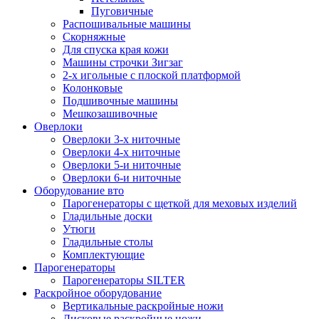
Пуговичные
Распошивальные машины
Скорняжные
Для спуска края кожи
Машины строчки Зигзаг
2-х игольные с плоской платформой
Колонковые
Подшивочные машины
Мешкозашивочные
Оверлоки
Оверлоки 3-х ниточные
Оверлоки 4-х ниточные
Оверлоки 5-и ниточные
Оверлоки 6-и ниточные
Оборудование вто
Парогенераторы с щеткой для меховых изделий
Гладильные доски
Утюги
Гладильные столы
Комплектующие
Парогенераторы
Парогенераторы SILTER
Раскройное оборудование
Вертикальные раскройные ножи
Дисковые раскройные ножи