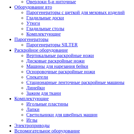
Оверлоки 6-и ниточные
Оборудование вто
Парогенераторы с щеткой для меховых изделий
Гладильные доски
Утюги
Гладильные столы
Комплектующие
Парогенераторы
Парогенераторы SILTER
Раскройное оборудование
Вертикальные раскройные ножи
Дисковые раскройные ножи
Машины для нарезания бейки
Осноровочные раскройные ножи
Спекатели
Стационарные ленточные раскройные машины
Линейки
Зажим для ткани
Комплектующие
Игольные пластины
Лапки
Светильники для швейных машин
Иглы
Электроприводы
Вспомогательное оборудование