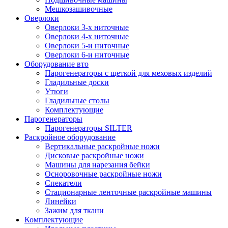
Мешкозашивочные
Оверлоки
Оверлоки 3-х ниточные
Оверлоки 4-х ниточные
Оверлоки 5-и ниточные
Оверлоки 6-и ниточные
Оборудование вто
Парогенераторы с щеткой для меховых изделий
Гладильные доски
Утюги
Гладильные столы
Комплектующие
Парогенераторы
Парогенераторы SILTER
Раскройное оборудование
Вертикальные раскройные ножи
Дисковые раскройные ножи
Машины для нарезания бейки
Осноровочные раскройные ножи
Спекатели
Стационарные ленточные раскройные машины
Линейки
Зажим для ткани
Комплектующие