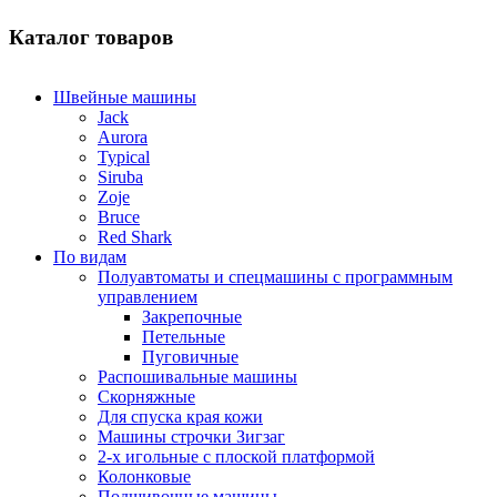
Каталог товаров
Швейные машины
Jack
Aurora
Typical
Siruba
Zoje
Bruce
Red Shark
По видам
Полуавтоматы и спецмашины с программным
управлением
Закрепочные
Петельные
Пуговичные
Распошивальные машины
Скорняжные
Для спуска края кожи
Машины строчки Зигзаг
2-х игольные с плоской платформой
Колонковые
Подшивочные машины