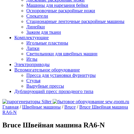
Машины для нарезания бейки
Осноровочные раскройные ножи
Спекатели
Стационарные ленточные раскройные машины
Линейки
Зажим для ткани
Комплектующие
Игольные пластины
Лапки
Светильники для швейных машин
Иглы
Электроприводы
Вспомогательное оборудование
Пресса для установки фурнитуры
Стулья
Вырубные прессы
Дублирующий пресс проходного типа
Главная
/
Швейные машины
/
Bruce
/
Bruce Швейная машина
RA6-N
Bruce Швейная машина RA6-N