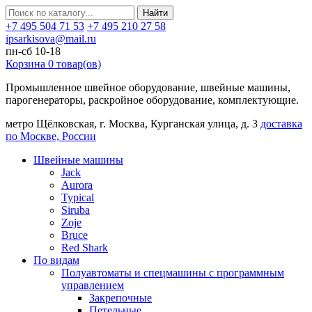
Найти
+7 495 504 71 53
+7 495 210 27 58
ipsarkisova@mail.ru
пн-сб 10-18
Корзина
0
товар(ов)
Промышленное швейное оборудование, швейные машины,
парогенераторы, раскройное оборудование, комплектующие.
метро Щёлковская, г. Москва, Курганская улица, д. 3
доставка
по Москве, России
Швейные машины
Jack
Aurora
Typical
Siruba
Zoje
Bruce
Red Shark
По видам
Полуавтоматы и спецмашины с программным
управлением
Закрепочные
Петельные