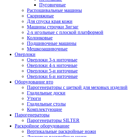
Пуговичные
Распошивальные машины
Скорняжные
Для спуска края кожи
Машины строчки Зигзаг
2-х игольные с плоской платформой
Колонковые
Подшивочные машины
Мешкозашивочные
Оверлоки
Оверлоки 3-х ниточные
Оверлоки 4-х ниточные
Оверлоки 5-и ниточные
Оверлоки 6-и ниточные
Оборудование вто
Парогенераторы с щеткой для меховых изделий
Гладильные доски
Утюги
Гладильные столы
Комплектующие
Парогенераторы
Парогенераторы SILTER
Раскройное оборудование
Вертикальные раскройные ножи
Дисковые раскройные ножи