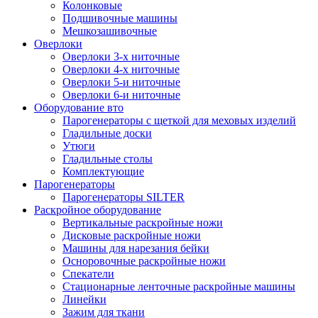
Колонковые
Подшивочные машины
Мешкозашивочные
Оверлоки
Оверлоки 3-х ниточные
Оверлоки 4-х ниточные
Оверлоки 5-и ниточные
Оверлоки 6-и ниточные
Оборудование вто
Парогенераторы с щеткой для меховых изделий
Гладильные доски
Утюги
Гладильные столы
Комплектующие
Парогенераторы
Парогенераторы SILTER
Раскройное оборудование
Вертикальные раскройные ножи
Дисковые раскройные ножи
Машины для нарезания бейки
Осноровочные раскройные ножи
Спекатели
Стационарные ленточные раскройные машины
Линейки
Зажим для ткани