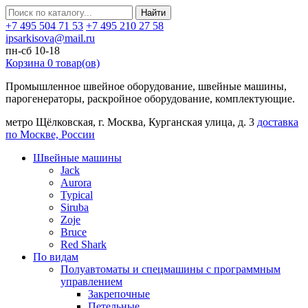
Найти
+7 495 504 71 53
+7 495 210 27 58
ipsarkisova@mail.ru
пн-сб 10-18
Корзина
0
товар(ов)
Промышленное швейное оборудование, швейные машины,
парогенераторы, раскройное оборудование, комплектующие.
метро Щёлковская, г. Москва, Курганская улица, д. 3
доставка
по Москве, России
Швейные машины
Jack
Aurora
Typical
Siruba
Zoje
Bruce
Red Shark
По видам
Полуавтоматы и спецмашины с программным
управлением
Закрепочные
Петельные