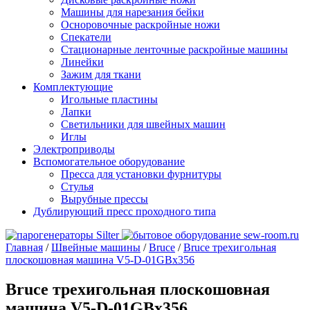
Машины для нарезания бейки
Осноровочные раскройные ножи
Спекатели
Стационарные ленточные раскройные машины
Линейки
Зажим для ткани
Комплектующие
Игольные пластины
Лапки
Светильники для швейных машин
Иглы
Электроприводы
Вспомогательное оборудование
Пресса для установки фурнитуры
Стулья
Вырубные прессы
Дублирующий пресс проходного типа
Главная
/
Швейные машины
/
Bruce
/
Bruce трехигольная
плоскошовная машина V5-D-01GBx356
Bruce трехигольная плоскошовная
машина V5-D-01GBx356