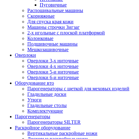
Пуговичные
Распошивальные машины
Скорняжные
Для спуска края кожи
Машины строчки Зигзаг
2-х игольные с плоской платформой
Колонковые
Подшивочные машины
Мешкозашивочные
Оверлоки
Оверлоки 3-х ниточные
Оверлоки 4-х ниточные
Оверлоки 5-и ниточные
Оверлоки 6-и ниточные
Оборудование вто
Парогенераторы с щеткой для меховых изделий
Гладильные доски
Утюги
Гладильные столы
Комплектующие
Парогенераторы
Парогенераторы SILTER
Раскройное оборудование
Вертикальные раскройные ножи
Дисковые раскройные ножи