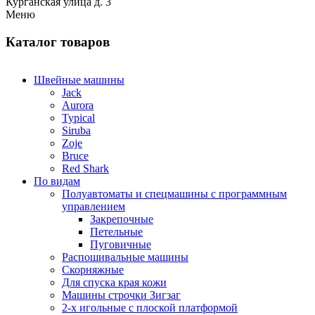
Курганская улица д. 3
Меню
Каталог товаров
Швейные машины
Jack
Aurora
Typical
Siruba
Zoje
Bruce
Red Shark
По видам
Полуавтоматы и спецмашины с программным
управлением
Закрепочные
Петельные
Пуговичные
Распошивальные машины
Скорняжные
Для спуска края кожи
Машины строчки Зигзаг
2-х игольные с плоской платформой