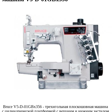
Bruce V5-D-01GBx356 - трехигольная плоскошовная машина
с цилиндрической платформой с верхним и нижним застилом