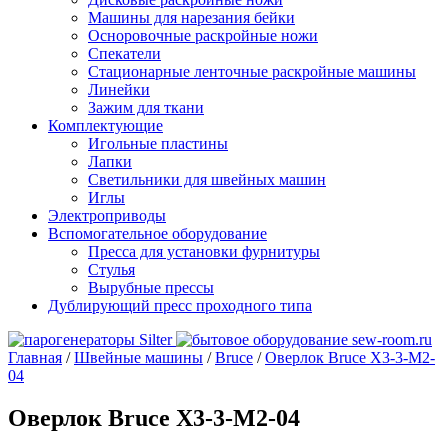
Машины для нарезания бейки
Осноровочные раскройные ножи
Спекатели
Стационарные ленточные раскройные машины
Линейки
Зажим для ткани
Комплектующие
Игольные пластины
Лапки
Светильники для швейных машин
Иглы
Электроприводы
Вспомогательное оборудование
Пресса для установки фурнитуры
Стулья
Вырубные прессы
Дублирующий пресс проходного типа
Главная
/
Швейные машины
/
Bruce
/
Оверлок Bruce X3-3-M2-
04
Оверлок Bruce X3-3-M2-04