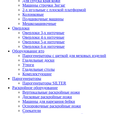
Для спуска края кожи
Машины строчки Зигзаг
2-х игольные с плоской платформой
Колонковые
Подшивочные машины
Мешкозашивочные
Оверлоки
Оверлоки 3-х ниточные
Оверлоки 4-х ниточные
Оверлоки 5-и ниточные
Оверлоки 6-и ниточные
Оборудование вто
Парогенераторы с щеткой для меховых изделий
Гладильные доски
Утюги
Гладильные столы
Комплектующие
Парогенераторы
Парогенераторы SILTER
Раскройное оборудование
Вертикальные раскройные ножи
Дисковые раскройные ножи
Машины для нарезания бейки
Осноровочные раскройные ножи
Спекатели