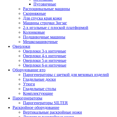
Пуговичные
Распошивальные машины
Скорняжные
Для спуска края кожи
Машины строчки Зигзаг
2-х игольные с плоской платформой
Колонковые
Подшивочные машины
Мешкозашивочные
Оверлоки
Оверлоки 3-х ниточные
Оверлоки 4-х ниточные
Оверлоки 5-и ниточные
Оверлоки 6-и ниточные
Оборудование вто
Парогенераторы с щеткой для меховых изделий
Гладильные доски
Утюги
Гладильные столы
Комплектующие
Парогенераторы
Парогенераторы SILTER
Раскройное оборудование
Вертикальные раскройные ножи
Дисковые раскройные ножи