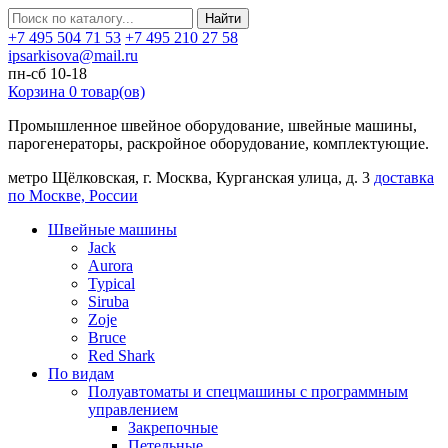
Найти
+7 495 504 71 53
+7 495 210 27 58
ipsarkisova@mail.ru
пн-сб 10-18
Корзина
0
товар(ов)
Промышленное швейное оборудование, швейные машины,
парогенераторы, раскройное оборудование, комплектующие.
метро Щёлковская, г. Москва, Курганская улица, д. 3
доставка
по Москве, России
Швейные машины
Jack
Aurora
Typical
Siruba
Zoje
Bruce
Red Shark
По видам
Полуавтоматы и спецмашины с программным
управлением
Закрепочные
Петельные