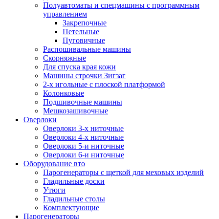
Полуавтоматы и спецмашины с программным
управлением
Закрепочные
Петельные
Пуговичные
Распошивальные машины
Скорняжные
Для спуска края кожи
Машины строчки Зигзаг
2-х игольные с плоской платформой
Колонковые
Подшивочные машины
Мешкозашивочные
Оверлоки
Оверлоки 3-х ниточные
Оверлоки 4-х ниточные
Оверлоки 5-и ниточные
Оверлоки 6-и ниточные
Оборудование вто
Парогенераторы с щеткой для меховых изделий
Гладильные доски
Утюги
Гладильные столы
Комплектующие
Парогенераторы