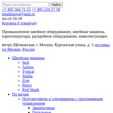
Найти
+7 495 504 71 53
+7 495 210 27 58
ipsarkisova@mail.ru
пн-сб 10-18
Корзина
0
товар(ов)
Промышленное швейное оборудование, швейные машины,
парогенераторы, раскройное оборудование, комплектующие.
метро Щёлковская, г. Москва, Курганская улица, д. 3
доставка
по Москве, России
Швейные машины
Jack
Aurora
Typical
Siruba
Zoje
Bruce
Red Shark
По видам
Полуавтоматы и спецмашины с программным
управлением
Закрепочные
Петельные