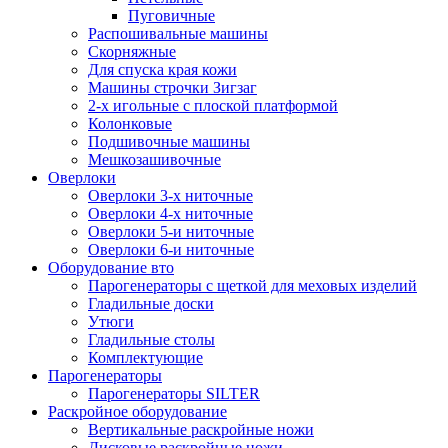
Пуговичные
Распошивальные машины
Скорняжные
Для спуска края кожи
Машины строчки Зигзаг
2-х игольные с плоской платформой
Колонковые
Подшивочные машины
Мешкозашивочные
Оверлоки
Оверлоки 3-х ниточные
Оверлоки 4-х ниточные
Оверлоки 5-и ниточные
Оверлоки 6-и ниточные
Оборудование вто
Парогенераторы с щеткой для меховых изделий
Гладильные доски
Утюги
Гладильные столы
Комплектующие
Парогенераторы
Парогенераторы SILTER
Раскройное оборудование
Вертикальные раскройные ножи
Дисковые раскройные ножи