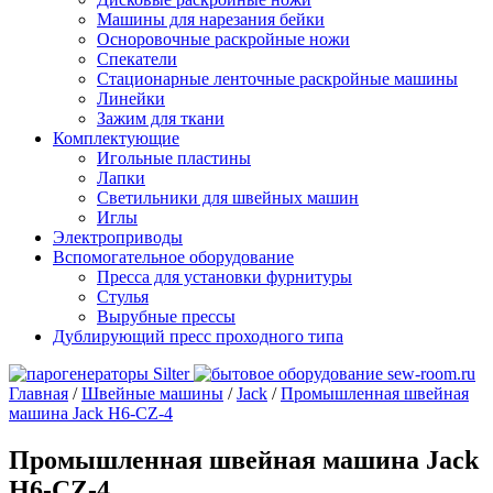
Машины для нарезания бейки
Осноровочные раскройные ножи
Спекатели
Стационарные ленточные раскройные машины
Линейки
Зажим для ткани
Комплектующие
Игольные пластины
Лапки
Светильники для швейных машин
Иглы
Электроприводы
Вспомогательное оборудование
Пресса для установки фурнитуры
Стулья
Вырубные прессы
Дублирующий пресс проходного типа
Главная
/
Швейные машины
/
Jack
/
Промышленная швейная
машина Jack H6-CZ-4
Промышленная швейная машина Jack
H6-CZ-4