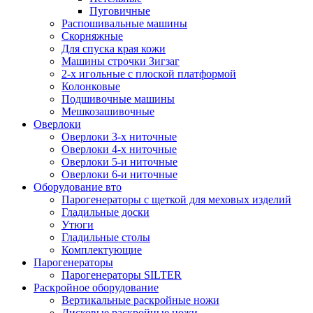
Пуговичные
Распошивальные машины
Скорняжные
Для спуска края кожи
Машины строчки Зигзаг
2-х игольные с плоской платформой
Колонковые
Подшивочные машины
Мешкозашивочные
Оверлоки
Оверлоки 3-х ниточные
Оверлоки 4-х ниточные
Оверлоки 5-и ниточные
Оверлоки 6-и ниточные
Оборудование вто
Парогенераторы с щеткой для меховых изделий
Гладильные доски
Утюги
Гладильные столы
Комплектующие
Парогенераторы
Парогенераторы SILTER
Раскройное оборудование
Вертикальные раскройные ножи
Дисковые раскройные ножи