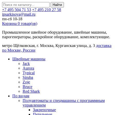
Найти
+7 495 504 71 53
+7 495 210 27 58
ipsarkisova@mail.ru
пн-сб 10-18
Корзина
0
товар(ов)
Промышленное швейное оборудование, швейные машины,
парогенераторы, раскройное оборудование, комплектующие.
метро Щёлковская, г. Москва, Курганская улица, д. 3
доставка
по Москве, России
Швейные машины
Jack
Aurora
Typical
Siruba
Zoje
Bruce
Red Shark
По видам
Полуавтоматы и спецмашины с программным
управлением
Закрепочные
Петельные