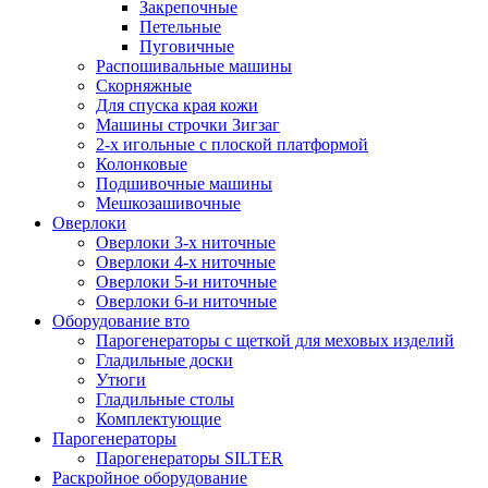
Закрепочные
Петельные
Пуговичные
Распошивальные машины
Скорняжные
Для спуска края кожи
Машины строчки Зигзаг
2-х игольные с плоской платформой
Колонковые
Подшивочные машины
Мешкозашивочные
Оверлоки
Оверлоки 3-х ниточные
Оверлоки 4-х ниточные
Оверлоки 5-и ниточные
Оверлоки 6-и ниточные
Оборудование вто
Парогенераторы с щеткой для меховых изделий
Гладильные доски
Утюги
Гладильные столы
Комплектующие
Парогенераторы
Парогенераторы SILTER
Раскройное оборудование