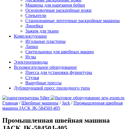
Машины для нарезания бейки
Осноровочные раскройные ножи
Спекатели
Стационарные ленточные раскройные машины
Линейки
Зажим для ткани
Комплектующие
Игольные пластины
Лапки
Светильники для швейных машин
Иглы
Электроприводы
Вспомогательное оборудование
Пресса для установки фурнитуры
Стулья
Вырубные прессы
Дублирующий пресс проходного типа
Главная
/
Швейные машины
/
Jack
/
Промышленная швейная
машина JACK JK-58450J-405
Промышленная швейная машина
JACK JK-58450J-405