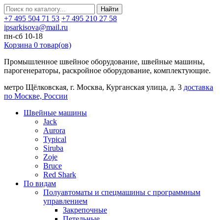
Найти
+7 495 504 71 53
+7 495 210 27 58
ipsarkisova@mail.ru
пн-сб 10-18
Корзина
0
товар(ов)
Промышленное швейное оборудование, швейные машины,
парогенераторы, раскройное оборудование, комплектующие.
метро Щёлковская, г. Москва, Курганская улица, д. 3
доставка
по Москве, России
Швейные машины
Jack
Aurora
Typical
Siruba
Zoje
Bruce
Red Shark
По видам
Полуавтоматы и спецмашины с программным
управлением
Закрепочные
Петельные