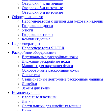
Оверлоки 4-х ниточные
Оверлоки 5-и ниточные
Оверлоки 6-и ниточные
Оборудование вто
Парогенераторы с щеткой для меховых изделий
Гладильные доски
Утюги
Гладильные столы
Комплектующие
Парогенераторы
Парогенераторы SILTER
Раскройное оборудование
Вертикальные раскройные ножи
Дисковые раскройные ножи
Машины для нарезания бейки
Осноровочные раскройные ножи
Спекатели
Стационарные ленточные раскройные машины
Линейки
Зажим для ткани
Комплектующие
Игольные пластины
Лапки
Светильники для швейных машин
Иглы