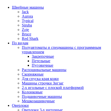
Швейные машины
Jack
Aurora
Typical
Siruba
Zoje
Bruce
Red Shark
По видам
Полуавтоматы и спецмашины с программным
управлением
Закрепочные
Петельные
Пуговичные
Распошивальные машины
Скорняжные
Для спуска края кожи
Машины строчки Зигзаг
2-х игольные с плоской платформой
Колонковые
Подшивочные машины
Мешкозашивочные
Оверлоки
Оверлоки 3-х ниточные