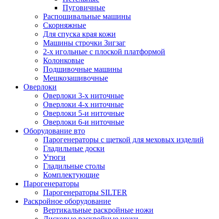
Пуговичные
Распошивальные машины
Скорняжные
Для спуска края кожи
Машины строчки Зигзаг
2-х игольные с плоской платформой
Колонковые
Подшивочные машины
Мешкозашивочные
Оверлоки
Оверлоки 3-х ниточные
Оверлоки 4-х ниточные
Оверлоки 5-и ниточные
Оверлоки 6-и ниточные
Оборудование вто
Парогенераторы с щеткой для меховых изделий
Гладильные доски
Утюги
Гладильные столы
Комплектующие
Парогенераторы
Парогенераторы SILTER
Раскройное оборудование
Вертикальные раскройные ножи
Дисковые раскройные ножи