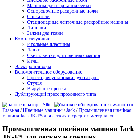
Машины для нарезания бейки
Осноровочные раскройные ножи
Спекатели
Стационарные ленточные раскройные машины
Линейки
Зажим для ткани
Комплектующие
Игольные пластины
Лапки
Светильники для швейных машин
Иглы
Электроприводы
Вспомогательное оборудование
Пресса для установки фурнитуры
Стулья
Вырубные прессы
Дублирующий пресс проходного типа
Главная
/
Швейные машины
/
Jack
/
Промышленная швейная
машина Jack JK-F5 для легких и средних материалов
Промышленная швейная машина Jack
JK-F5 для легких и средних