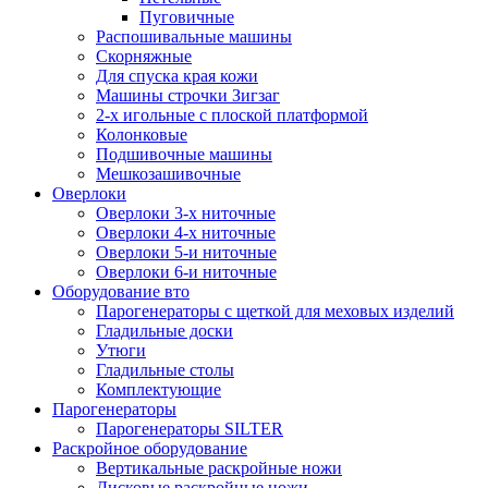
Пуговичные
Распошивальные машины
Скорняжные
Для спуска края кожи
Машины строчки Зигзаг
2-х игольные с плоской платформой
Колонковые
Подшивочные машины
Мешкозашивочные
Оверлоки
Оверлоки 3-х ниточные
Оверлоки 4-х ниточные
Оверлоки 5-и ниточные
Оверлоки 6-и ниточные
Оборудование вто
Парогенераторы с щеткой для меховых изделий
Гладильные доски
Утюги
Гладильные столы
Комплектующие
Парогенераторы
Парогенераторы SILTER
Раскройное оборудование
Вертикальные раскройные ножи
Дисковые раскройные ножи