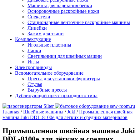
Машины для нарезания бейки
Осноровочные раскройные ножи
Спекатели
Стационарные ленточные раскройные машины
Линейки
Зажим для ткани
Комплектующие
Игольные пластины
Лапки
Светильники для швейных машин
Иглы
Электроприводы
Вспомогательное оборудование
Пресса для установки фурнитуры
Стулья
Вырубные прессы
Дублирующий пресс проходного типа
Главная
/
Швейные машины
/
Juki
/
Промышленная швейная
машина Juki DDL-8100e для лёгких и средних материалов
Промышленная швейная машина Juki
DDL-8100e для лёгких и средних