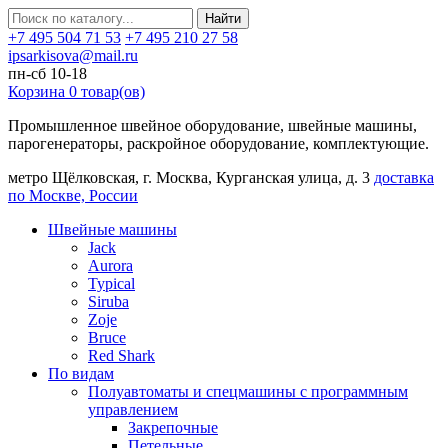
Найти
+7 495 504 71 53
+7 495 210 27 58
ipsarkisova@mail.ru
пн-сб 10-18
Корзина
0
товар(ов)
Промышленное швейное оборудование, швейные машины,
парогенераторы, раскройное оборудование, комплектующие.
метро Щёлковская, г. Москва, Курганская улица, д. 3
доставка
по Москве, России
Швейные машины
Jack
Aurora
Typical
Siruba
Zoje
Bruce
Red Shark
По видам
Полуавтоматы и спецмашины с программным
управлением
Закрепочные
Петельные