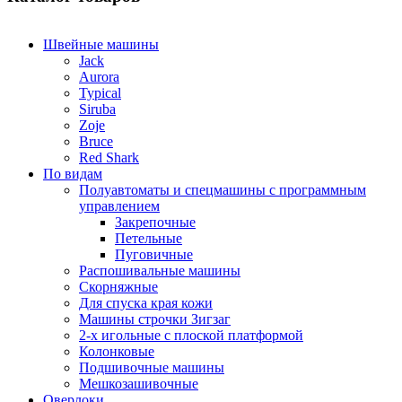
Швейные машины
Jack
Aurora
Typical
Siruba
Zoje
Bruce
Red Shark
По видам
Полуавтоматы и спецмашины с программным
управлением
Закрепочные
Петельные
Пуговичные
Распошивальные машины
Скорняжные
Для спуска края кожи
Машины строчки Зигзаг
2-х игольные с плоской платформой
Колонковые
Подшивочные машины
Мешкозашивочные
Оверлоки