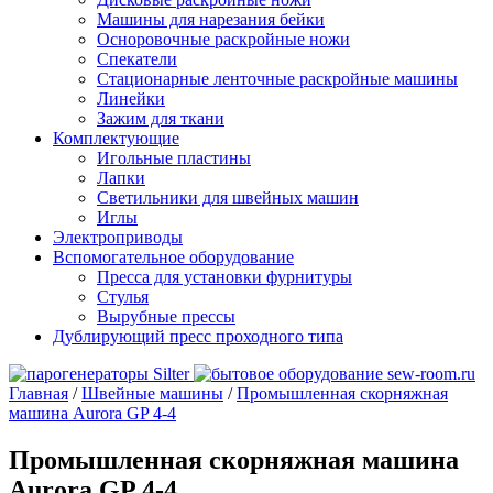
Машины для нарезания бейки
Осноровочные раскройные ножи
Спекатели
Стационарные ленточные раскройные машины
Линейки
Зажим для ткани
Комплектующие
Игольные пластины
Лапки
Светильники для швейных машин
Иглы
Электроприводы
Вспомогательное оборудование
Пресса для установки фурнитуры
Стулья
Вырубные прессы
Дублирующий пресс проходного типа
Главная
/
Швейные машины
/
Промышленная скорняжная
машина Aurora GP 4-4
Промышленная скорняжная машина
Aurora GP 4-4