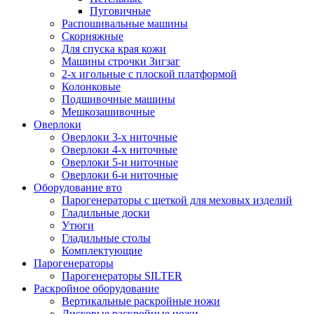
Пуговичные
Распошивальные машины
Скорняжные
Для спуска края кожи
Машины строчки Зигзаг
2-х игольные с плоской платформой
Колонковые
Подшивочные машины
Мешкозашивочные
Оверлоки
Оверлоки 3-х ниточные
Оверлоки 4-х ниточные
Оверлоки 5-и ниточные
Оверлоки 6-и ниточные
Оборудование вто
Парогенераторы с щеткой для меховых изделий
Гладильные доски
Утюги
Гладильные столы
Комплектующие
Парогенераторы
Парогенераторы SILTER
Раскройное оборудование
Вертикальные раскройные ножи
Дисковые раскройные ножи