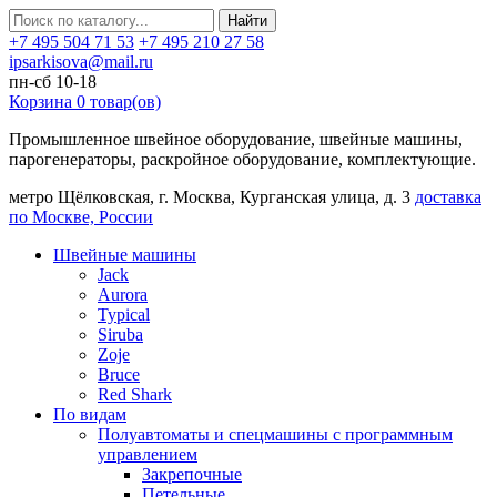
Найти
+7 495 504 71 53
+7 495 210 27 58
ipsarkisova@mail.ru
пн-сб 10-18
Корзина
0
товар(ов)
Промышленное швейное оборудование, швейные машины,
парогенераторы, раскройное оборудование, комплектующие.
метро Щёлковская, г. Москва, Курганская улица, д. 3
доставка
по Москве, России
Швейные машины
Jack
Aurora
Typical
Siruba
Zoje
Bruce
Red Shark
По видам
Полуавтоматы и спецмашины с программным
управлением
Закрепочные
Петельные