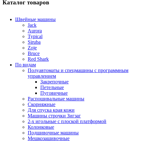
Каталог товаров
Швейные машины
Jack
Aurora
Typical
Siruba
Zoje
Bruce
Red Shark
По видам
Полуавтоматы и спецмашины с программным
управлением
Закрепочные
Петельные
Пуговичные
Распошивальные машины
Скорняжные
Для спуска края кожи
Машины строчки Зигзаг
2-х игольные с плоской платформой
Колонковые
Подшивочные машины
Мешкозашивочные