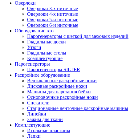
Оверлоки
Оверлоки 3-х ниточные
Оверлоки 4-х ниточные
Оверлоки 5-и ниточные
Оверлоки 6-и ниточные
Оборудование вто
Парогенераторы с щеткой для меховых изделий
Гладильные доски
Утюги
Гладильные столы
Комплектующие
Парогенераторы
Парогенераторы SILTER
Раскройное оборудование
Вертикальные раскройные ножи
Дисковые раскройные ножи
Машины для нарезания бейки
Осноровочные раскройные ножи
Спекатели
Стационарные ленточные раскройные машины
Линейки
Зажим для ткани
Комплектующие
Игольные пластины
Лапки