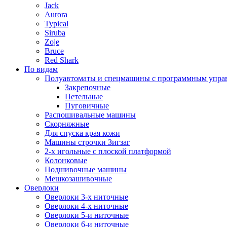
Jack
Aurora
Typical
Siruba
Zoje
Bruce
Red Shark
По видам
Полуавтоматы и спецмашины с программным упра
Закрепочные
Петельные
Пуговичные
Распошивальные машины
Скорняжные
Для спуска края кожи
Машины строчки Зигзаг
2-х игольные с плоской платформой
Колонковые
Подшивочные машины
Мешкозашивочные
Оверлоки
Оверлоки 3-х ниточные
Оверлоки 4-х ниточные
Оверлоки 5-и ниточные
Оверлоки 6-и ниточные