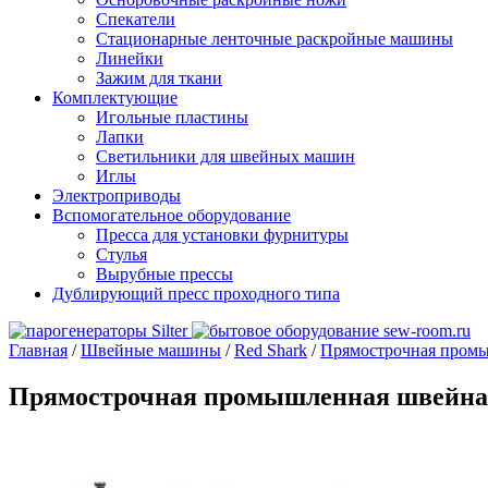
Спекатели
Стационарные ленточные раскройные машины
Линейки
Зажим для ткани
Комплектующие
Игольные пластины
Лапки
Светильники для швейных машин
Иглы
Электроприводы
Вспомогательное оборудование
Пресса для установки фурнитуры
Стулья
Вырубные прессы
Дублирующий пресс проходного типа
Главная
/
Швейные машины
/
Red Shark
/
Прямострочная пром
Прямострочная промышленная швейн