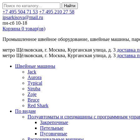
Найти
+7 495 504 71 53
+7 495 210 27 58
ipsarkisova@mail.ru
пн-сб 10-18
Корзина
0
товар(ов)
Промышленное швейное оборудование, швейные машины, паро
метро Щёлковская, г. Москва, Курганская улица, д. 3
доставка 
метро Щёлковская, г. Москва, Курганская улица, д. 3
доставка 
Швейные машины
Jack
Aurora
Typical
Siruba
Zoje
Bruce
Red Shark
По видам
Полуавтоматы и спецмашины с программным упра
Закрепочные
Петельные
Пуговичные
Распошивальные машины