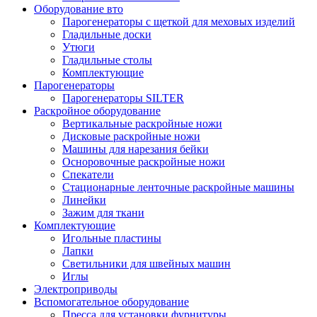
Оборудование вто
Парогенераторы с щеткой для меховых изделий
Гладильные доски
Утюги
Гладильные столы
Комплектующие
Парогенераторы
Парогенераторы SILTER
Раскройное оборудование
Вертикальные раскройные ножи
Дисковые раскройные ножи
Машины для нарезания бейки
Осноровочные раскройные ножи
Спекатели
Стационарные ленточные раскройные машины
Линейки
Зажим для ткани
Комплектующие
Игольные пластины
Лапки
Светильники для швейных машин
Иглы
Электроприводы
Вспомогательное оборудование
Пресса для установки фурнитуры