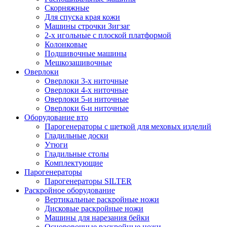
Скорняжные
Для спуска края кожи
Машины строчки Зигзаг
2-х игольные с плоской платформой
Колонковые
Подшивочные машины
Мешкозашивочные
Оверлоки
Оверлоки 3-х ниточные
Оверлоки 4-х ниточные
Оверлоки 5-и ниточные
Оверлоки 6-и ниточные
Оборудование вто
Парогенераторы с щеткой для меховых изделий
Гладильные доски
Утюги
Гладильные столы
Комплектующие
Парогенераторы
Парогенераторы SILTER
Раскройное оборудование
Вертикальные раскройные ножи
Дисковые раскройные ножи
Машины для нарезания бейки
Осноровочные раскройные ножи