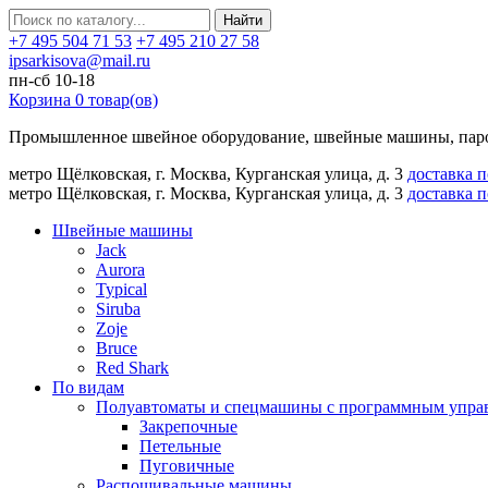
Найти
+7 495 504 71 53
+7 495 210 27 58
ipsarkisova@mail.ru
пн-сб 10-18
Корзина
0
товар(ов)
Промышленное швейное оборудование, швейные машины, паро
метро Щёлковская, г. Москва, Курганская улица, д. 3
доставка 
метро Щёлковская, г. Москва, Курганская улица, д. 3
доставка 
Швейные машины
Jack
Aurora
Typical
Siruba
Zoje
Bruce
Red Shark
По видам
Полуавтоматы и спецмашины с программным упра
Закрепочные
Петельные
Пуговичные
Распошивальные машины