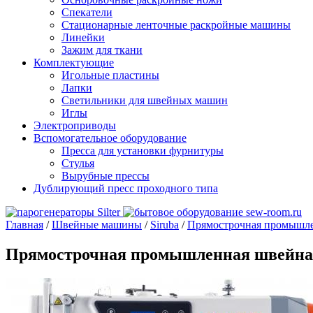
Спекатели
Стационарные ленточные раскройные машины
Линейки
Зажим для ткани
Комплектующие
Игольные пластины
Лапки
Светильники для швейных машин
Иглы
Электроприводы
Вспомогательное оборудование
Пресса для установки фурнитуры
Стулья
Вырубные прессы
Дублирующий пресс проходного типа
Главная
/
Швейные машины
/
Siruba
/
Прямострочная промышлен
Прямострочная промышленная швейная 