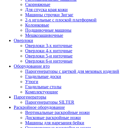
Скорняжные
Для спуска края кожи
Машины строчки Зигзаг
2-х игольные с плоской платформой
Колонковые
Подшивочные машины
Мешкозашивочные
Оверлоки
Оверлоки 3-х ниточные
Оверлоки 4-х ниточные
Оверлоки 5-и ниточные
Оверлоки 6-и ниточные
Оборудование вто
Парогенераторы с щеткой для меховых изделий
Гладильные доски
Утюги
Гладильные столы
Комплектующие
Парогенераторы
Парогенераторы SILTER
Раскройное оборудование
Вертикальные раскройные ножи
Дисковые раскройные ножи
Машины для нарезания бейки
Осноровочные раскройные ножи