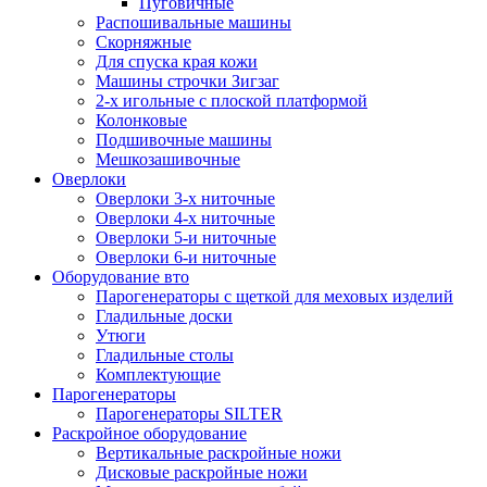
Пуговичные
Распошивальные машины
Скорняжные
Для спуска края кожи
Машины строчки Зигзаг
2-х игольные с плоской платформой
Колонковые
Подшивочные машины
Мешкозашивочные
Оверлоки
Оверлоки 3-х ниточные
Оверлоки 4-х ниточные
Оверлоки 5-и ниточные
Оверлоки 6-и ниточные
Оборудование вто
Парогенераторы с щеткой для меховых изделий
Гладильные доски
Утюги
Гладильные столы
Комплектующие
Парогенераторы
Парогенераторы SILTER
Раскройное оборудование
Вертикальные раскройные ножи
Дисковые раскройные ножи