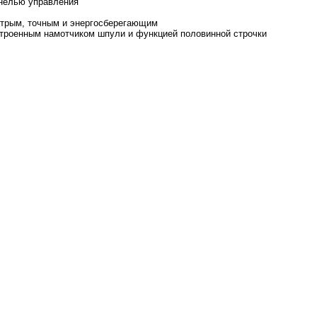
анелью управления
стрым, точным и энергосберегающим
строенным намотчиком шпули и функцией половинной строчки