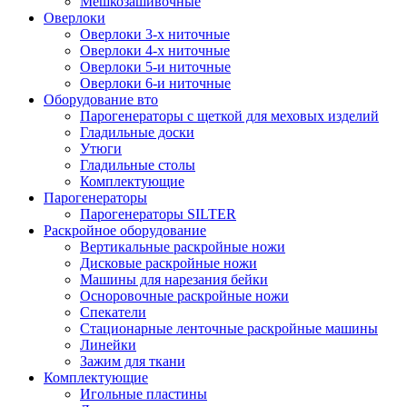
Мешкозашивочные
Оверлоки
Оверлоки 3-х ниточные
Оверлоки 4-х ниточные
Оверлоки 5-и ниточные
Оверлоки 6-и ниточные
Оборудование вто
Парогенераторы с щеткой для меховых изделий
Гладильные доски
Утюги
Гладильные столы
Комплектующие
Парогенераторы
Парогенераторы SILTER
Раскройное оборудование
Вертикальные раскройные ножи
Дисковые раскройные ножи
Машины для нарезания бейки
Осноровочные раскройные ножи
Спекатели
Стационарные ленточные раскройные машины
Линейки
Зажим для ткани
Комплектующие
Игольные пластины