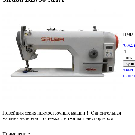
Цена 
38540
- шт.
задат
нашли
Новейшая серия прямострочных машин!!! Одноигольная
машина челночного стежка с нижним транспортером
Применение: