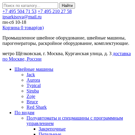
Найти
+7 495 504 71 53
+7 495 210 27 58
ipsarkisova@mail.ru
пн-сб 10-18
Корзина
0
товар(ов)
Промышленное швейное оборудование, швейные машины,
парогенераторы, раскройное оборудование, комплектующие.
метро Щёлковская, г. Москва, Курганская улица, д. 3
доставка
по Москве, России
Швейные машины
Jack
Aurora
Typical
Siruba
Zoje
Bruce
Red Shark
По видам
Полуавтоматы и спецмашины с программным
управлением
Закрепочные
Петельные