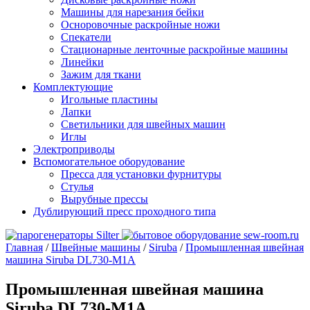
Машины для нарезания бейки
Осноровочные раскройные ножи
Спекатели
Стационарные ленточные раскройные машины
Линейки
Зажим для ткани
Комплектующие
Игольные пластины
Лапки
Светильники для швейных машин
Иглы
Электроприводы
Вспомогательное оборудование
Пресса для установки фурнитуры
Стулья
Вырубные прессы
Дублирующий пресс проходного типа
Главная
/
Швейные машины
/
Siruba
/
Промышленная швейная
машина Siruba DL730-M1A
Промышленная швейная машина
Siruba DL730-M1A