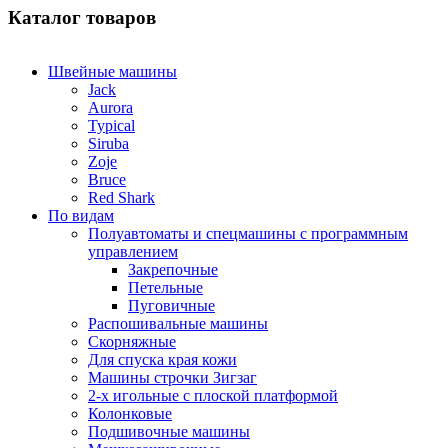
Каталог товаров
Швейные машины
Jack
Aurora
Typical
Siruba
Zoje
Bruce
Red Shark
По видам
Полуавтоматы и спецмашины с программным
управлением
Закрепочные
Петельные
Пуговичные
Распошивальные машины
Скорняжные
Для спуска края кожи
Машины строчки Зигзаг
2-х игольные с плоской платформой
Колонковые
Подшивочные машины