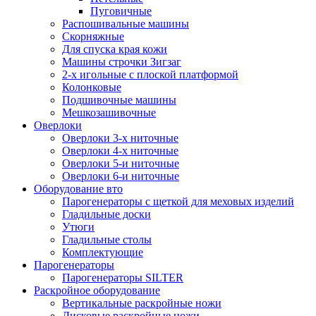
Пуговичные
Распошивальные машины
Скорняжные
Для спуска края кожи
Машины строчки Зигзаг
2-х игольные с плоской платформой
Колонковые
Подшивочные машины
Мешкозашивочные
Оверлоки
Оверлоки 3-х ниточные
Оверлоки 4-х ниточные
Оверлоки 5-и ниточные
Оверлоки 6-и ниточные
Оборудование вто
Парогенераторы с щеткой для меховых изделий
Гладильные доски
Утюги
Гладильные столы
Комплектующие
Парогенераторы
Парогенераторы SILTER
Раскройное оборудование
Вертикальные раскройные ножи
Дисковые раскройные ножи