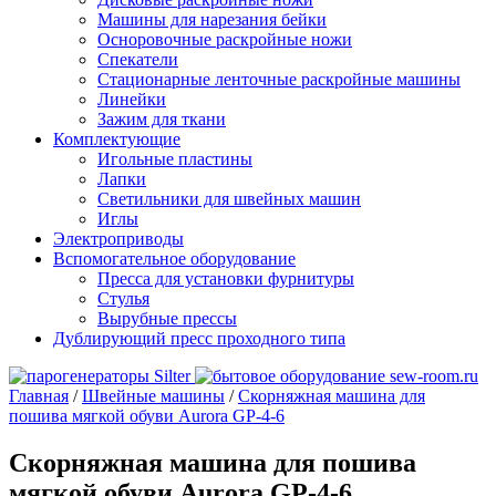
Машины для нарезания бейки
Осноровочные раскройные ножи
Спекатели
Стационарные ленточные раскройные машины
Линейки
Зажим для ткани
Комплектующие
Игольные пластины
Лапки
Светильники для швейных машин
Иглы
Электроприводы
Вспомогательное оборудование
Пресса для установки фурнитуры
Стулья
Вырубные прессы
Дублирующий пресс проходного типа
Главная
/
Швейные машины
/
Скорняжная машина для
пошива мягкой обуви Aurora GP-4-6
Скорняжная машина для пошива
мягкой обуви Aurora GP-4-6