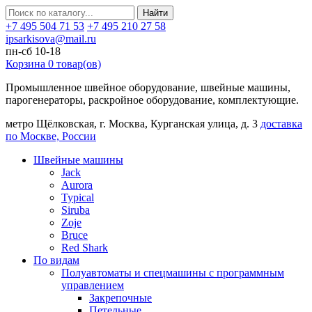
Найти
+7 495 504 71 53
+7 495 210 27 58
ipsarkisova@mail.ru
пн-сб 10-18
Корзина
0
товар(ов)
Промышленное швейное оборудование, швейные машины,
парогенераторы, раскройное оборудование, комплектующие.
метро Щёлковская, г. Москва, Курганская улица, д. 3
доставка
по Москве, России
Швейные машины
Jack
Aurora
Typical
Siruba
Zoje
Bruce
Red Shark
По видам
Полуавтоматы и спецмашины с программным
управлением
Закрепочные
Петельные