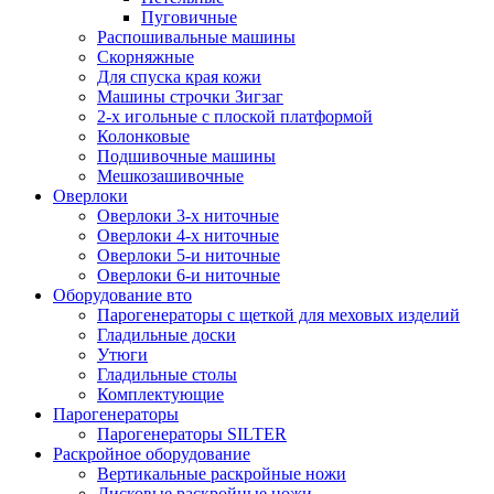
Пуговичные
Распошивальные машины
Скорняжные
Для спуска края кожи
Машины строчки Зигзаг
2-х игольные с плоской платформой
Колонковые
Подшивочные машины
Мешкозашивочные
Оверлоки
Оверлоки 3-х ниточные
Оверлоки 4-х ниточные
Оверлоки 5-и ниточные
Оверлоки 6-и ниточные
Оборудование вто
Парогенераторы с щеткой для меховых изделий
Гладильные доски
Утюги
Гладильные столы
Комплектующие
Парогенераторы
Парогенераторы SILTER
Раскройное оборудование
Вертикальные раскройные ножи
Дисковые раскройные ножи