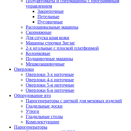
Полуавтоматы и спецмашины с программным
управлением
Закрепочные
Петельные
Пуговичные
Распошивальные машины
Скорняжные
Для спуска края кожи
Машины строчки Зигзаг
2-х игольные с плоской платформой
Колонковые
Подшивочные машины
Мешкозашивочные
Оверлоки
Оверлоки 3-х ниточные
Оверлоки 4-х ниточные
Оверлоки 5-и ниточные
Оверлоки 6-и ниточные
Оборудование вто
Парогенераторы с щеткой для меховых изделий
Гладильные доски
Утюги
Гладильные столы
Комплектующие
Парогенераторы