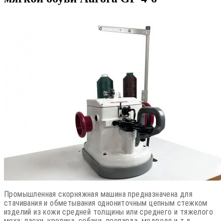
Промышленная скорняжная машина предназначена для
стачивания и обметывания однониточным цепным стежком
изделий из кожи средней толщины или среднего и тяжелого
меха: ласки, кролика, собаки, леопарда, медведя и т.д.