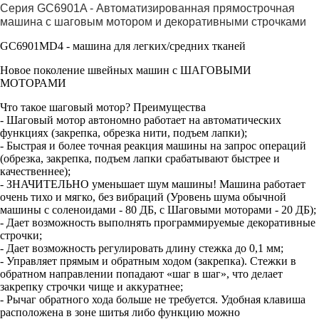
Серия GC6901A - Автоматизированная прямострочная
машина с шаговым мотором и декоративными строчками
GC6901MD4 - машина для легких/средних тканей
Новое поколение швейных машин с ШАГОВЫМИ
МОТОРАМИ
Что такое шаговый мотор? Преимущества
- Шаговый мотор автономно работает на автоматических
функциях (закрепка, обрезка нити, подъем лапки);
- Быстрая и более точная реакция машины на запрос операций
(обрезка, закрепка, подъем лапки срабатывают быстрее и
качественнее);
- ЗНАЧИТЕЛЬНО уменьшает шум машины! Машина работает
очень тихо и мягко, без вибраций (Уровень шума обычной
машины с соленоидами - 80 ДБ, с Шаговыми моторами - 20 ДБ);
- Дает возможность выполнять программируемые декоративные
строчки;
- Дает возможность регулировать длину стежка до 0,1 мм;
- Управляет прямым и обратным ходом (закрепка). Стежки в
обратном направлении попадают «шаг в шаг», что делает
закрепку строчки чище и аккуратнее;
- Рычаг обратного хода больше не требуется. Удобная клавиша
расположена в зоне шитья либо функцию можно