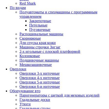
Red Shark
По видам
Полуавтоматы и спецмашины с программным
управлением
Закрепочные
Петельные
Пуговичные
Распошивальные машины
Скорняжные
Для спуска края кожи
Машины строчки Зигзаг
2-х игольные с плоской платформой
Колонковые
Подшивочные машины
Мешкозашивочные
Оверлоки
Оверлоки 3-х ниточные
Оверлоки 4-х ниточные
Оверлоки 5-и ниточные
Оверлоки 6-и ниточные
Оборудование вто
Парогенераторы с щеткой для меховых изделий
Гладильные доски
Утюги
Гладильные столы