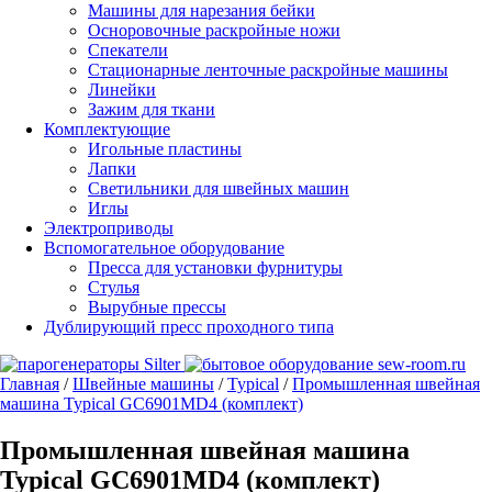
Машины для нарезания бейки
Осноровочные раскройные ножи
Спекатели
Стационарные ленточные раскройные машины
Линейки
Зажим для ткани
Комплектующие
Игольные пластины
Лапки
Светильники для швейных машин
Иглы
Электроприводы
Вспомогательное оборудование
Пресса для установки фурнитуры
Стулья
Вырубные прессы
Дублирующий пресс проходного типа
Главная
/
Швейные машины
/
Typical
/
Промышленная швейная
машина Typical GC6901MD4 (комплект)
Промышленная швейная машина
Typical GC6901MD4 (комплект)