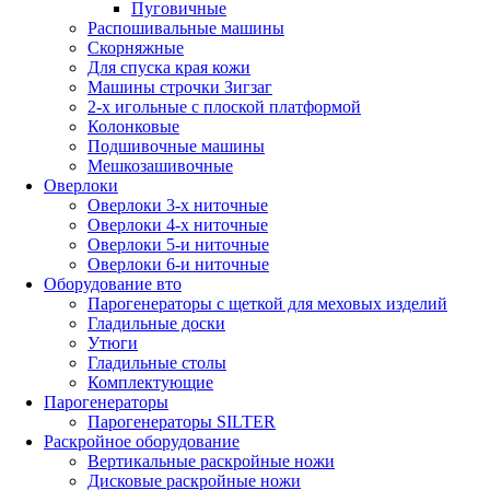
Пуговичные
Распошивальные машины
Скорняжные
Для спуска края кожи
Машины строчки Зигзаг
2-х игольные с плоской платформой
Колонковые
Подшивочные машины
Мешкозашивочные
Оверлоки
Оверлоки 3-х ниточные
Оверлоки 4-х ниточные
Оверлоки 5-и ниточные
Оверлоки 6-и ниточные
Оборудование вто
Парогенераторы с щеткой для меховых изделий
Гладильные доски
Утюги
Гладильные столы
Комплектующие
Парогенераторы
Парогенераторы SILTER
Раскройное оборудование
Вертикальные раскройные ножи
Дисковые раскройные ножи