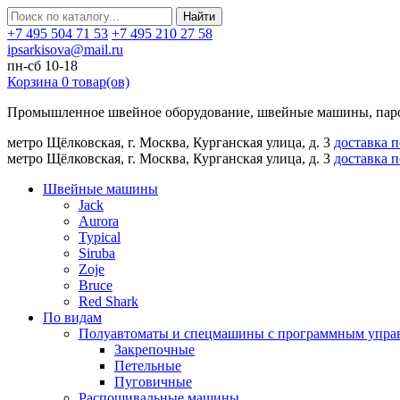
Найти
+7 495 504 71 53
+7 495 210 27 58
ipsarkisova@mail.ru
пн-сб 10-18
Корзина
0
товар(ов)
Промышленное швейное оборудование, швейные машины, паро
метро Щёлковская, г. Москва, Курганская улица, д. 3
доставка 
метро Щёлковская, г. Москва, Курганская улица, д. 3
доставка 
Швейные машины
Jack
Aurora
Typical
Siruba
Zoje
Bruce
Red Shark
По видам
Полуавтоматы и спецмашины с программным упра
Закрепочные
Петельные
Пуговичные
Распошивальные машины