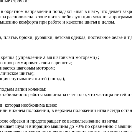
вные строчки;
в обратном направлении попадают «шаг в шаг», что делает закр
виша расположена в зоне шитья либо функцию можно запрограмми
вышению комфорта при работе и качества шитья в целом.
 платье, брюки, рубашки, детская одежда, постельное белье и т.д
акрепка ( управление 2-мя шаговыми моторами) ;
ю программировать свои варианты;
чивается шаговым мотором;
лическое шитье);
ция спутывания нитей (гнезда);
подъем лапки коленом;
табильность работы машины за счет того, что частицы нитей и 
и, которая необходима швее;
 или нижнем положении, в верхнем положении игла всегда остан
сле обрезки и предотвращает ее выскальзывание из иглы;
меньшает шум и вибрацию машины до 70% по сравнению с маши
 позволяет интуитивно и легко выполнять сложные задачи прог