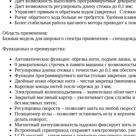
Дает возможность выполнять программируемые декорати
Дает возможность регулировать длину стежка до 0,1 мм;
Управляет прямым и обратным ходом (закрепка) . Стежки 
Рычаг обратного хода больше не требуется. Удобная кла
Более стабильная работа шагового мотора приводит к по
Область применения:
Базовая модель для широкого спектра применения – спецодежда,
Функционал и преимущества:
Автоматические функции: обрезка нити, подъем лапки, з
9 декоративных строчек в памяти машины с возможность
Регулировка длины стежка с точностью до 0,1 мм обеспе
Функции программируемого шитья (только закрепки, цик
Двойные ножи обрезки нити – чистая закрепка (минимиза
Короткие концы нитей после обрезки до 3 мм;
Электронный коленоподъемник – значительно облегчает 
Закрытый масляный картер – увеличивает срок службы и с
без масляных пятен;
Регулировка скорости – позволяет шить на любой скорост
Позиционер иглы – позволяет остановить иглу в верхнем
делать поворот;
Магнитный нитеулавливатель надежно фиксирует нить по
Встроенный сервопривод сохраняет электроэнергию, у
LCD дисплей – управление с помощью сенсорного экрана