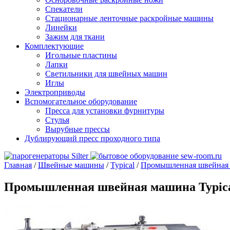
Спекатели
Стационарные ленточные раскройные машины
Линейки
Зажим для ткани
Комплектующие
Игольные пластины
Лапки
Светильники для швейных машин
Иглы
Электроприводы
Вспомогательное оборудование
Пресса для установки фурнитуры
Стулья
Вырубные прессы
Дублирующий пресс проходного типа
Главная
/
Швейные машины
/
Typical
/
Промышленная швейная 
Промышленная швейная машина Typica