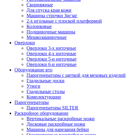
Скорняжные
Для спуска края кожи
Машины строчки Зигзаг
2-х игольные с плоской платформой
Колонковые
Подшивочные машины
Мешкозашивочные
Оверлоки
Оверлоки 3-х ниточные
Оверлоки 4-х ниточные
Оверлоки 5-и ниточные
Оверлоки 6-и ниточные
Оборудование вто
Парогенераторы с щеткой для меховых изделий
Гладильные доски
Утюги
Гладильные столы
Комплектующие
Парогенераторы
Парогенераторы SILTER
Раскройное оборудование
Вертикальные раскройные ножи
Дисковые раскройные ножи
Машины для нарезания бейки
Осноровочные раскройные ножи