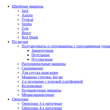
Швейные машины
Jack
Aurora
Typical
Siruba
Zoje
Bruce
Red Shark
По видам
Полуавтоматы и спецмашины с программным упра
Закрепочные
Петельные
Пуговичные
Распошивальные машины
Скорняжные
Для спуска края кожи
Машины строчки Зигзаг
2-х игольные с плоской платформой
Колонковые
Подшивочные машины
Мешкозашивочные
Оверлоки
Оверлоки 3-х ниточные
Оверлоки 4-х ниточные