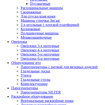
Пуговичные
Распошивальные машины
Скорняжные
Для спуска края кожи
Машины строчки Зигзаг
2-х игольные с плоской платформой
Колонковые
Подшивочные машины
Мешкозашивочные
Оверлоки
Оверлоки 3-х ниточные
Оверлоки 4-х ниточные
Оверлоки 5-и ниточные
Оверлоки 6-и ниточные
Оборудование вто
Парогенераторы с щеткой для меховых изделий
Гладильные доски
Утюги
Гладильные столы
Комплектующие
Парогенераторы
Парогенераторы SILTER
Раскройное оборудование
Вертикальные раскройные ножи
Дисковые раскройные ножи