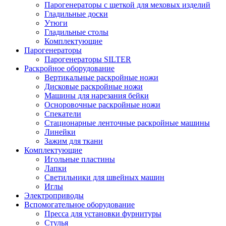
Парогенераторы с щеткой для меховых изделий
Гладильные доски
Утюги
Гладильные столы
Комплектующие
Парогенераторы
Парогенераторы SILTER
Раскройное оборудование
Вертикальные раскройные ножи
Дисковые раскройные ножи
Машины для нарезания бейки
Осноровочные раскройные ножи
Спекатели
Стационарные ленточные раскройные машины
Линейки
Зажим для ткани
Комплектующие
Игольные пластины
Лапки
Светильники для швейных машин
Иглы
Электроприводы
Вспомогательное оборудование
Пресса для установки фурнитуры
Стулья