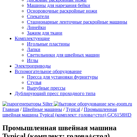
Машины для нарезания бейки
Осноровочные раскройные ножи
Спекатели
Стационарные ленточные раскройные машины
Линейки
Зажим для ткани
Комплектующие
Игольные пластины
Лапки
Светильники для швейных машин
Иглы
Электроприводы
Вспомогательное оборудование
Пресса для установки фурнитуры
Стулья
Вырубные прессы
Дублирующий пресс проходного типа
Главная
/
Швейные машины
/
Typical
/
Промышленная
швейная машина Typical (комплект: голова+стол) GC6158HD
Промышленная швейная машина
Typical (комплект: голова+стол)