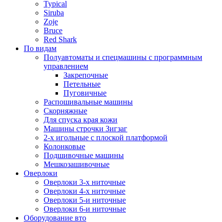
Typical
Siruba
Zoje
Bruce
Red Shark
По видам
Полуавтоматы и спецмашины с программным
управлением
Закрепочные
Петельные
Пуговичные
Распошивальные машины
Скорняжные
Для спуска края кожи
Машины строчки Зигзаг
2-х игольные с плоской платформой
Колонковые
Подшивочные машины
Мешкозашивочные
Оверлоки
Оверлоки 3-х ниточные
Оверлоки 4-х ниточные
Оверлоки 5-и ниточные
Оверлоки 6-и ниточные
Оборудование вто