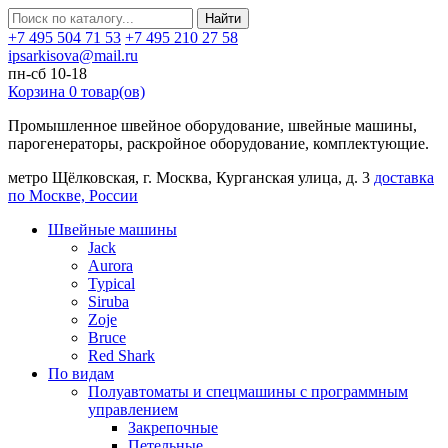
Найти
+7 495 504 71 53
+7 495 210 27 58
ipsarkisova@mail.ru
пн-сб 10-18
Корзина
0
товар(ов)
Промышленное швейное оборудование, швейные машины,
парогенераторы, раскройное оборудование, комплектующие.
метро Щёлковская, г. Москва, Курганская улица, д. 3
доставка
по Москве, России
Швейные машины
Jack
Aurora
Typical
Siruba
Zoje
Bruce
Red Shark
По видам
Полуавтоматы и спецмашины с программным
управлением
Закрепочные
Петельные