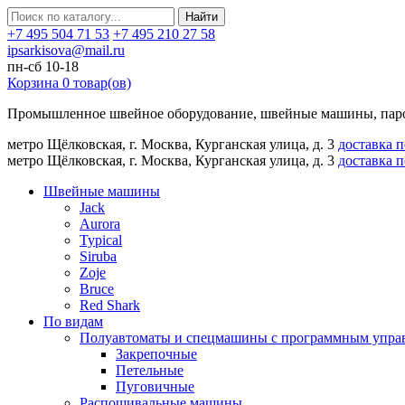
Найти
+7 495 504 71 53
+7 495 210 27 58
ipsarkisova@mail.ru
пн-сб 10-18
Корзина
0
товар(ов)
Промышленное швейное оборудование, швейные машины, паро
метро Щёлковская, г. Москва, Курганская улица, д. 3
доставка 
метро Щёлковская, г. Москва, Курганская улица, д. 3
доставка 
Швейные машины
Jack
Aurora
Typical
Siruba
Zoje
Bruce
Red Shark
По видам
Полуавтоматы и спецмашины с программным упра
Закрепочные
Петельные
Пуговичные
Распошивальные машины