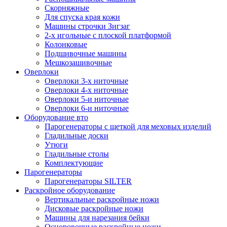
Скорняжные
Для спуска края кожи
Машины строчки Зигзаг
2-х игольные с плоской платформой
Колонковые
Подшивочные машины
Мешкозашивочные
Оверлоки
Оверлоки 3-х ниточные
Оверлоки 4-х ниточные
Оверлоки 5-и ниточные
Оверлоки 6-и ниточные
Оборудование вто
Парогенераторы с щеткой для меховых изделий
Гладильные доски
Утюги
Гладильные столы
Комплектующие
Парогенераторы
Парогенераторы SILTER
Раскройное оборудование
Вертикальные раскройные ножи
Дисковые раскройные ножи
Машины для нарезания бейки
Осноровочные раскройные ножи