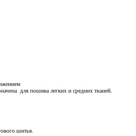
вижением
значена для пошива легких и средних тканей.
гового шитья.