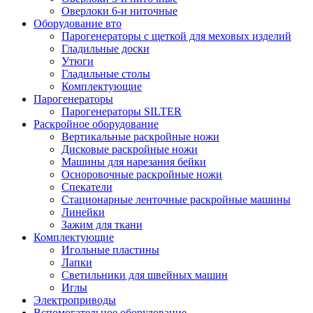
Оверлоки 6-и ниточные
Оборудование вто
Парогенераторы с щеткой для меховых изделий
Гладильные доски
Утюги
Гладильные столы
Комплектующие
Парогенераторы
Парогенераторы SILTER
Раскройное оборудование
Вертикальные раскройные ножи
Дисковые раскройные ножи
Машины для нарезания бейки
Осноровочные раскройные ножи
Спекатели
Стационарные ленточные раскройные машины
Линейки
Зажим для ткани
Комплектующие
Игольные пластины
Лапки
Светильники для швейных машин
Иглы
Электроприводы
Вспомогательное оборудование