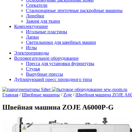
Спекатели
Стационарные ленточные раскройные машины
Линейки
Зажим для ткани
Комплектующие
Игольные пластины
Лапки
Светильники для швейных машин
Иглы
Электроприводы
Вспомогательное оборудование
Пресса для установки фурнитуры
Стулья
Вырубные прессы
Дублирующий пресс проходного типа
Главная
/
Швейные машины
/
Zoje
/
Швейная машина ZOJE A6
Швейная машина ZOJE A6000P-G