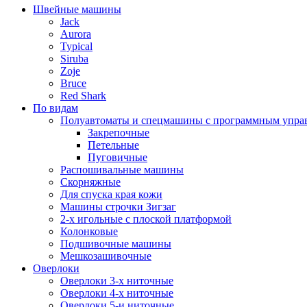
Швейные машины
Jack
Aurora
Typical
Siruba
Zoje
Bruce
Red Shark
По видам
Полуавтоматы и спецмашины с программным упра
Закрепочные
Петельные
Пуговичные
Распошивальные машины
Скорняжные
Для спуска края кожи
Машины строчки Зигзаг
2-х игольные с плоской платформой
Колонковые
Подшивочные машины
Мешкозашивочные
Оверлоки
Оверлоки 3-х ниточные
Оверлоки 4-х ниточные
Оверлоки 5-и ниточные