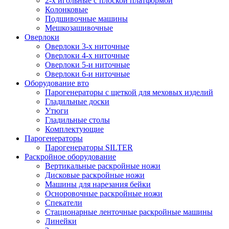
2-х игольные с плоской платформой
Колонковые
Подшивочные машины
Мешкозашивочные
Оверлоки
Оверлоки 3-х ниточные
Оверлоки 4-х ниточные
Оверлоки 5-и ниточные
Оверлоки 6-и ниточные
Оборудование вто
Парогенераторы с щеткой для меховых изделий
Гладильные доски
Утюги
Гладильные столы
Комплектующие
Парогенераторы
Парогенераторы SILTER
Раскройное оборудование
Вертикальные раскройные ножи
Дисковые раскройные ножи
Машины для нарезания бейки
Осноровочные раскройные ножи
Спекатели
Стационарные ленточные раскройные машины
Линейки