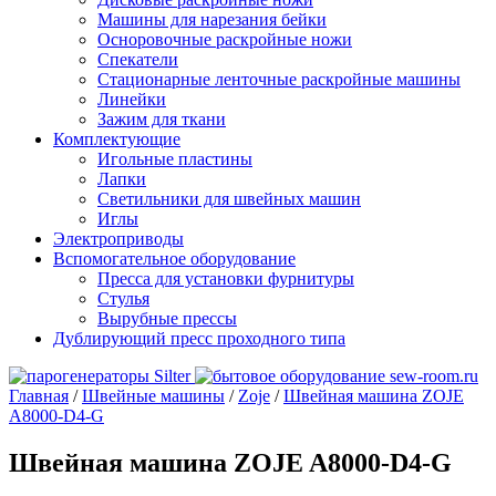
Машины для нарезания бейки
Осноровочные раскройные ножи
Спекатели
Стационарные ленточные раскройные машины
Линейки
Зажим для ткани
Комплектующие
Игольные пластины
Лапки
Светильники для швейных машин
Иглы
Электроприводы
Вспомогательное оборудование
Пресса для установки фурнитуры
Стулья
Вырубные прессы
Дублирующий пресс проходного типа
Главная
/
Швейные машины
/
Zoje
/
Швейная машина ZOJE
A8000-D4-G
Швейная машина ZOJE A8000-D4-G