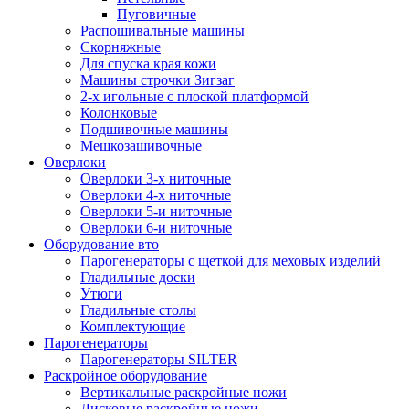
Пуговичные
Распошивальные машины
Скорняжные
Для спуска края кожи
Машины строчки Зигзаг
2-х игольные с плоской платформой
Колонковые
Подшивочные машины
Мешкозашивочные
Оверлоки
Оверлоки 3-х ниточные
Оверлоки 4-х ниточные
Оверлоки 5-и ниточные
Оверлоки 6-и ниточные
Оборудование вто
Парогенераторы с щеткой для меховых изделий
Гладильные доски
Утюги
Гладильные столы
Комплектующие
Парогенераторы
Парогенераторы SILTER
Раскройное оборудование
Вертикальные раскройные ножи
Дисковые раскройные ножи