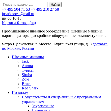
Найти
+7 495 504 71 53
+7 495 210 27 58
ipsarkisova@mail.ru
пн-сб 10-18
Корзина
0
товар(ов)
Промышленное швейное оборудование, швейные машины,
парогенераторы, раскройное оборудование, комплектующие.
метро Щёлковская, г. Москва, Курганская улица, д. 3
доставка
по Москве, России
Швейные машины
Jack
Aurora
Typical
Siruba
Zoje
Bruce
Red Shark
По видам
Полуавтоматы и спецмашины с программным
управлением
Закрепочные
Петельные