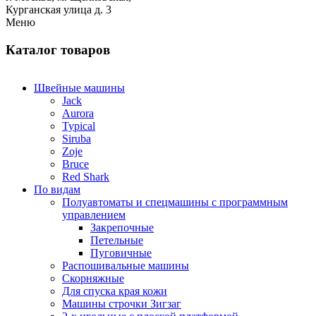
Курганская улица д. 3
Меню
Каталог товаров
Швейные машины
Jack
Aurora
Typical
Siruba
Zoje
Bruce
Red Shark
По видам
Полуавтоматы и спецмашины с программным
управлением
Закрепочные
Петельные
Пуговичные
Распошивальные машины
Скорняжные
Для спуска края кожи
Машины строчки Зигзаг