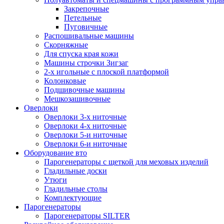
Закрепочные
Петельные
Пуговичные
Распошивальные машины
Скорняжные
Для спуска края кожи
Машины строчки Зигзаг
2-х игольные с плоской платформой
Колонковые
Подшивочные машины
Мешкозашивочные
Оверлоки
Оверлоки 3-х ниточные
Оверлоки 4-х ниточные
Оверлоки 5-и ниточные
Оверлоки 6-и ниточные
Оборудование вто
Парогенераторы с щеткой для меховых изделий
Гладильные доски
Утюги
Гладильные столы
Комплектующие
Парогенераторы
Парогенераторы SILTER