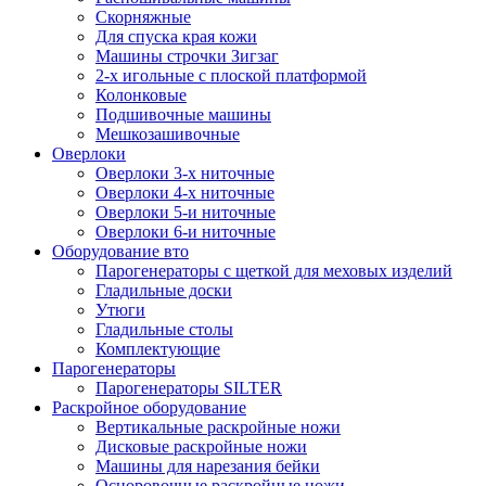
Скорняжные
Для спуска края кожи
Машины строчки Зигзаг
2-х игольные с плоской платформой
Колонковые
Подшивочные машины
Мешкозашивочные
Оверлоки
Оверлоки 3-х ниточные
Оверлоки 4-х ниточные
Оверлоки 5-и ниточные
Оверлоки 6-и ниточные
Оборудование вто
Парогенераторы с щеткой для меховых изделий
Гладильные доски
Утюги
Гладильные столы
Комплектующие
Парогенераторы
Парогенераторы SILTER
Раскройное оборудование
Вертикальные раскройные ножи
Дисковые раскройные ножи
Машины для нарезания бейки
Осноровочные раскройные ножи