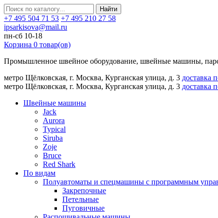
Найти
+7 495 504 71 53
+7 495 210 27 58
ipsarkisova@mail.ru
пн-сб 10-18
Корзина
0
товар(ов)
Промышленное швейное оборудование, швейные машины, паро
метро Щёлковская, г. Москва, Курганская улица, д. 3
доставка 
метро Щёлковская, г. Москва, Курганская улица, д. 3
доставка 
Швейные машины
Jack
Aurora
Typical
Siruba
Zoje
Bruce
Red Shark
По видам
Полуавтоматы и спецмашины с программным упра
Закрепочные
Петельные
Пуговичные
Распошивальные машины