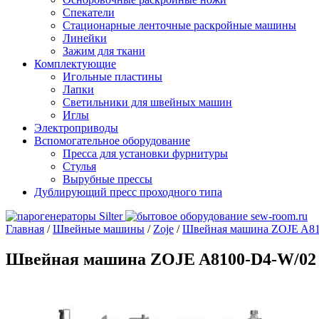
Спекатели
Стационарные ленточные раскройные машины
Линейки
Зажим для ткани
Комплектующие
Игольные пластины
Лапки
Светильники для швейных машин
Иглы
Электроприводы
Вспомогательное оборудование
Пресса для установки фурнитуры
Стулья
Вырубные прессы
Дублирующий пресс проходного типа
Главная
/
Швейные машины
/
Zoje
/
Швейная машина ZOJE A81
Швейная машина ZOJE A8100-D4-W/02