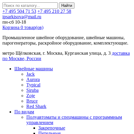
Найти
+7 495 504 71 53
+7 495 210 27 58
ipsarkisova@mail.ru
пн-сб 10-18
Корзина
0
товар(ов)
Промышленное швейное оборудование, швейные машины,
парогенераторы, раскройное оборудование, комплектующие.
метро Щёлковская, г. Москва, Курганская улица, д. 3
доставка
по Москве, России
Швейные машины
Jack
Aurora
Typical
Siruba
Zoje
Bruce
Red Shark
По видам
Полуавтоматы и спецмашины с программным
управлением
Закрепочные
Петельные