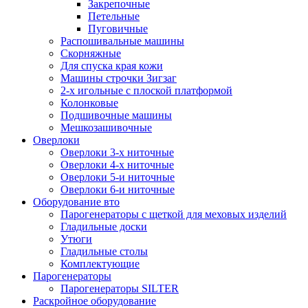
Закрепочные
Петельные
Пуговичные
Распошивальные машины
Скорняжные
Для спуска края кожи
Машины строчки Зигзаг
2-х игольные с плоской платформой
Колонковые
Подшивочные машины
Мешкозашивочные
Оверлоки
Оверлоки 3-х ниточные
Оверлоки 4-х ниточные
Оверлоки 5-и ниточные
Оверлоки 6-и ниточные
Оборудование вто
Парогенераторы с щеткой для меховых изделий
Гладильные доски
Утюги
Гладильные столы
Комплектующие
Парогенераторы
Парогенераторы SILTER
Раскройное оборудование