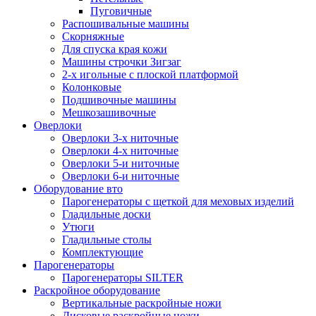
Пуговичные
Распошивальные машины
Скорняжные
Для спуска края кожи
Машины строчки Зигзаг
2-х игольные с плоской платформой
Колонковые
Подшивочные машины
Мешкозашивочные
Оверлоки
Оверлоки 3-х ниточные
Оверлоки 4-х ниточные
Оверлоки 5-и ниточные
Оверлоки 6-и ниточные
Оборудование вто
Парогенераторы с щеткой для меховых изделий
Гладильные доски
Утюги
Гладильные столы
Комплектующие
Парогенераторы
Парогенераторы SILTER
Раскройное оборудование
Вертикальные раскройные ножи
Дисковые раскройные ножи