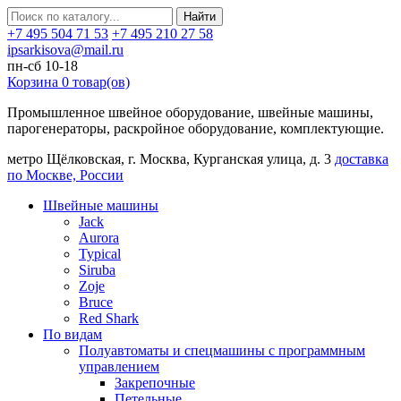
Найти
+7 495 504 71 53
+7 495 210 27 58
ipsarkisova@mail.ru
пн-сб 10-18
Корзина
0
товар(ов)
Промышленное швейное оборудование, швейные машины,
парогенераторы, раскройное оборудование, комплектующие.
метро Щёлковская, г. Москва, Курганская улица, д. 3
доставка
по Москве, России
Швейные машины
Jack
Aurora
Typical
Siruba
Zoje
Bruce
Red Shark
По видам
Полуавтоматы и спецмашины с программным
управлением
Закрепочные
Петельные