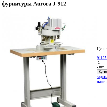
фурнитуры Aurora J-912
Цена 
91125
- шт.
задат
нашли