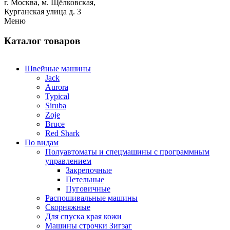
г. Москва,
м.
Щёлковская,
Курганская улица д. 3
Меню
Каталог товаров
Швейные машины
Jack
Aurora
Typical
Siruba
Zoje
Bruce
Red Shark
По видам
Полуавтоматы и спецмашины с программным
управлением
Закрепочные
Петельные
Пуговичные
Распошивальные машины
Скорняжные
Для спуска края кожи
Машины строчки Зигзаг