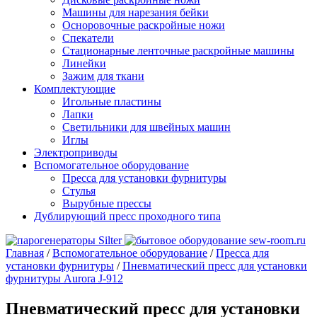
Машины для нарезания бейки
Осноровочные раскройные ножи
Спекатели
Стационарные ленточные раскройные машины
Линейки
Зажим для ткани
Комплектующие
Игольные пластины
Лапки
Светильники для швейных машин
Иглы
Электроприводы
Вспомогательное оборудование
Пресса для установки фурнитуры
Стулья
Вырубные прессы
Дублирующий пресс проходного типа
Главная
/
Вспомогательное оборудование
/
Пресса для
установки фурнитуры
/
Пневматический пресс для установки
фурнитуры Aurora J-912
Пневматический пресс для установки