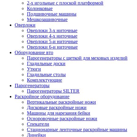
2-х игольные с плоской платформой
Колонковые
Подшивочные машины
Мешкозашивочные
Оверлоки
Оверлоки 3-х ниточные
Оверлоки 4-х ниточные
Оверлоки 5-и ниточные
Оверлоки 6-и ниточные
Оборудование вто
Парогенераторы с щеткой для меховых изделий
Гладильные доски
Утюги
Гладильные столы
Комплектующие
Парогенераторы
Парогенераторы SILTER
Раскройное оборудование
Вертикальные раскройные ножи
Дисковые раскройные ножи
Машины для нарезания бейки
Осноровочные раскройные ножи
Спекатели
Стационарные ленточные раскройные машины
Линейки