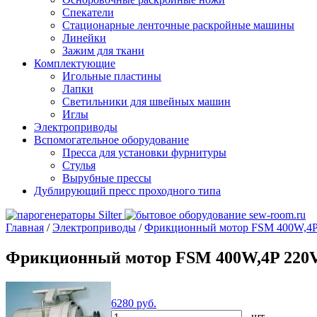
Спекатели
Стационарные ленточные раскройные машины
Линейки
Зажим для ткани
Комплектующие
Игольные пластины
Лапки
Светильники для швейных машин
Иглы
Электроприводы
Вспомогательное оборудование
Пресса для установки фурнитуры
Стулья
Вырубные прессы
Дублирующий пресс проходного типа
Главная
/
Электроприводы
/
Фрикционный мотор FSM 400W,4P
Фрикционный мотор FSM 400W,4P 220
6280
руб.
- шт.