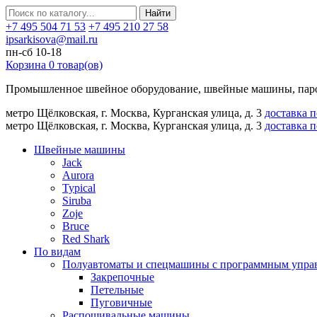
Найти
+7 495 504 71 53
+7 495 210 27 58
ipsarkisova@mail.ru
пн-сб 10-18
Корзина
0
товар(ов)
Промышленное швейное оборудование, швейные машины, паро
метро Щёлковская, г. Москва, Курганская улица, д. 3
доставка 
метро Щёлковская, г. Москва, Курганская улица, д. 3
доставка 
Швейные машины
Jack
Aurora
Typical
Siruba
Zoje
Bruce
Red Shark
По видам
Полуавтоматы и спецмашины с программным упра
Закрепочные
Петельные
Пуговичные
Распошивальные машины