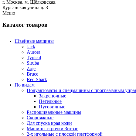
г. Москва,
м.
Щёлковская,
Курганская улица д. 3
Меню
Каталог товаров
Швейные машины
Jack
Aurora
Typical
Siruba
Zoje
Bruce
Red Shark
По видам
Полуавтоматы и спецмашины с программным упра
Закрепочные
Петельные
Пуговичные
Распошивальные машины
Скорняжные
Для спуска края кожи
Машины строчки Зигзаг
2-х игольные с плоской платформой