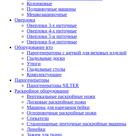
Колонковые
Подшивочные машины
Мешкозашивочные
Оверлоки
Оверлоки 3-х ниточные
Оверлоки 4-х ниточные
Оверлоки 5-и ниточные
Оверлоки 6-и ниточные
Оборудование вто
Парогенераторы с щеткой для меховых изделий
Гладильные доски
Утюги
Гладильные столы
Комплектующие
Парогенераторы
Парогенераторы SILTER
Раскройное оборудование
Вертикальные раскройные ножи
Дисковые раскройные ножи
Машины для нарезания бейки
Осноровочные раскройные ножи
Спекатели
Стационарные ленточные раскройные машины
Линейки
Зажим для ткани