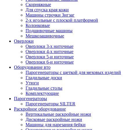
Скорняжные
Для спуска края кожи
Машины строчки Зигзаг
2-х игольные с плоской платформой
Колонковые
Подшивочные машины
Мешкозашивочные
Оверлоки
Оверлоки 3-х ниточные
Оверлоки 4-х ниточные
Оверлоки 5-и ниточные
Оверлоки 6-и ниточные
Оборудование вто
Парогенераторы с щеткой для меховых изделий
Гладильные доски
Утюги
Гладильные столы
Комплектующие
Парогенераторы
Парогенераторы SILTER
Раскройное оборудование
Вертикальные раскройные ножи
Дисковые раскройные ножи
Машины для нарезания бейки
Осноровочные раскройные ножи